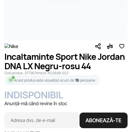
Incaltaminte Sport Nike Jordan
DNA LX Negru-rosu 44
Cod produs:
377387
Articol:
AO2649-023
Acest produs este vizualizat acum de
18
persoane
INDISPONIBIL
Anunță-mă când revine în stoc
ABONEAZĂ-TE