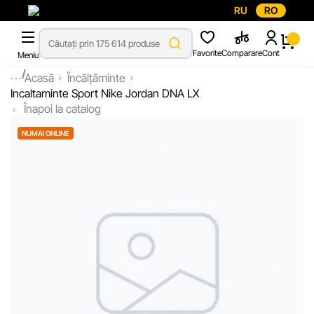
RU
RO
Favorite
Comparare
Cont
Meniu
...
Acasă
Încălțăminte
Incaltaminte Sport Nike Jordan DNA LX
Înapoi la catalog
NUMAI ONLINE