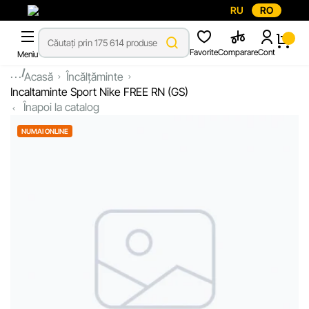
RU
RO
Favorite
Comparare
Cont
Meniu
...
Acasă
Încălțăminte
Incaltaminte Sport Nike FREE RN (GS)
Înapoi la catalog
NUMAI ONLINE