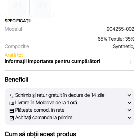
SPECIFICAŢII
Modelul
904255-002
65% Textile; 35%
Compozitie
Synthetic;
Arată tot
Informații importante pentru cumpărători
Noi, echipa rețelei de magazine Sportlandia, apreciem
Beneficii
încrederea clienților noștri. În fiecare zi depunem eforturi
pentru ca informațiile despre produsele și serviciile
Schimb și retur gratuit în decurs de 14 zile
prezentate pe site să fie cât mai complete, obiective și
Livrare în Moldova de la 1 oră
actuale. Scopul nostru este să vă oferim informații corecte și
Plătește comod, în rate
veridice, pentru ca dvs. să puteți lua cea mai bună decizie
Achitați comanda la primire
de cumpărare.
Cum să obții acest produs
Cu toate acestea, în ciuda controlului constant, Sportlandia