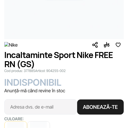
Incaltaminte Sport Nike FREE
RN (GS)
Cod produs:
377885
Articol:
904255-002
INDISPONIBIL
Anunță-mă când revine în stoc
ABONEAZĂ-TE
CULOARE: