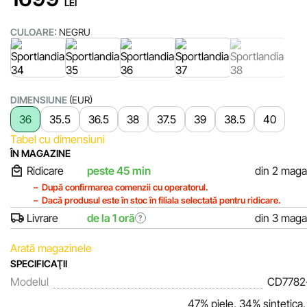
LEI
CULOARE:
NEGRU
DIMENSIUNE
(EUR)
36
35.5
36.5
38
37.5
39
38.5
40
Tabel cu dimensiuni
ÎN MAGAZINE
Ridicare
peste 45 min
din 2 maga
După confirmarea comenzii cu operatorul.
Dacă produsul este în stoc în filiala selectată pentru ridicare.
Livrare
de la 1 oră
din 3 maga
?
Arată magazinele
SPECIFICAŢII
Modelul
CD7782
47% piele, 34% sintetica