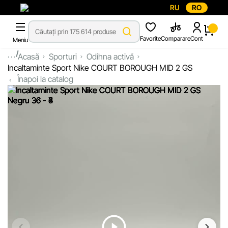
RU
RO
Favorite
Comparare
Cont
Meniu
...
Acasă
Sporturi
Odihna activă
Incaltaminte Sport Nike COURT BOROUGH MID 2 GS
Înapoi la catalog