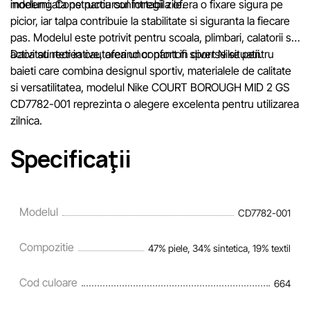
indelungata pe parcursul intregii zile.
moderni. Constructia confortabila ofera o fixare sigura pe
picior, iar talpa contribuie la stabilitate si siguranta la fiecare
pas. Modelul este potrivit pentru scoala, plimbari, calatorii si
activitati recreative, oferind confort in diverse situatii.
Daca sunteti in cautarea unor pantofi sport Nike pentru
baieti care combina designul sportiv, materialele de calitate
si versatilitatea, modelul Nike COURT BOROUGH MID 2 GS
CD7782-001 reprezinta o alegere excelenta pentru utilizarea
zilnica.
Specificaţii
Modelul
CD7782-001
Compozitie
47% piele, 34% sintetica, 19% textil
Cod culoare
664