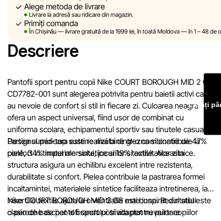
Alege metoda de livrare
fără notificare prealabilă, descrierile, caracteristicile și proprietăț
Livrare la adresă sau ridicare din magazin.
produselor. Imaginile prezentate pe site sunt simulate și au un
Primiți comanda
În Chișinău — livrare gratuită de la 1999 lei, în toată Moldova — în 1 – 48 de o
caracter pur ilustrativ. Informațiile generale despre produse su
Descriere
oferite exclusiv în scop informativ.
Prețurile produselor, precum și condițiile de acordare a reduceri
cadourilor, plăților în rate și creditării pot fi modificate de către
Pantofii sport pentru copii Nike COURT BOROUGH MID 2 GS
compania Sportlandia în mod unilateral și fără notificare prealabi
CD7782-001 sunt alegerea potrivita pentru baietii activi care
Lăsați pă
au nevoie de confort si stil in fiecare zi. Culoarea neagra
Echipa noastră verifică și actualizează periodic informațiile de 
ofera un aspect universal, fiind usor de combinat cu
site pentru a identifica și corecta prompt eventualele erori în ce
uniforma scolara, echipamentul sportiv sau tinutele casual.
mai scurt termen rezonabil.
Designul mid-top sustine mai bine glezna si contribuie la
Partea superioara este realizata dintr-o combinatie de 47%
confort in timpul mersului, jocurilor si activitatilor zilnice.
piele, 34% materiale sintetice si 19% textile. Aceasta
structura asigura un echilibru excelent intre rezistenta,
durabilitate si confort. Pielea contribuie la pastrarea formei
incaltamintei, materialele sintetice faciliteaza intretinerea, iar
insertiile textile ajuta la o ventilatie mai buna. Rezultatul este
Nike COURT BOROUGH MID 2 GS este inspirat din stilul
o pereche de pantofi sport potrivita pentru purtare
clasic de baschet al brandului si adaptat nevoilor copiilor