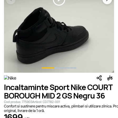
Incaltaminte Sport Nike COURT
BOROUGH MID 2 GS Negru 36
Cod produs:
775903
Articol:
CD7782-001
Confort si sustinere pentru miscare activa, plimbari si utilizare zilnica. P
original, livrare de la 1 oră.
1699