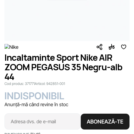
Incaltaminte Sport Nike AIR
ZOOM PEGASUS 35 Negru-alb
44
Cod produs:
371771
Articol:
942851-001
INDISPONIBIL
Anunță-mă când revine în stoc
ABONEAZĂ-TE