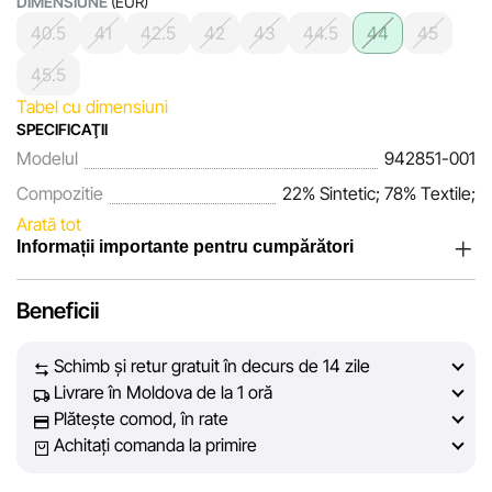
DIMENSIUNE
(EUR)
40.5
41
42.5
42
43
44.5
44
45
45.5
Tabel cu dimensiuni
SPECIFICAŢII
Modelul
942851-001
Compozitie
22% Sintetic; 78% Textile;
Arată tot
Informații importante pentru cumpărători
Noi, echipa rețelei de magazine Sportlandia, apreciem
Beneficii
încrederea clienților noștri. În fiecare zi depunem eforturi
pentru ca informațiile despre produsele și serviciile
Schimb și retur gratuit în decurs de 14 zile
prezentate pe site să fie cât mai complete, obiective și
Livrare în Moldova de la 1 oră
actuale. Scopul nostru este să vă oferim informații corecte și
Plătește comod, în rate
veridice, pentru ca dvs. să puteți lua cea mai bună decizie
Achitați comanda la primire
de cumpărare.