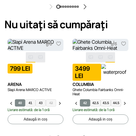
Nu uitaţi să cumpăraţi
799 LEI
3499
LEI
ARENA
COLUMBIA
Slapi Arena MARCO ACTIVE
Ghete Columbia Fairbanks Omni-
Heat
40
41
43
40
42
40.5
44
41
45
41.5
36.5
46
42
37
42.5
37.5
43.5
38
44.5
40.5
46
41.5
Livrare estimată: de la 1 oră
Livrare estimată: de la 1 oră
Adaugă in coș
Adaugă in coș