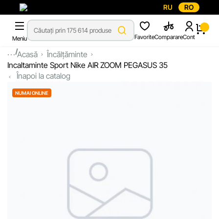
RU
RO
Favorite
Comparare
Cont
Meniu
...
Acasă
Încălțăminte
Incaltaminte Sport Nike AIR ZOOM PEGASUS 35
Înapoi la catalog
NUMAI ONLINE