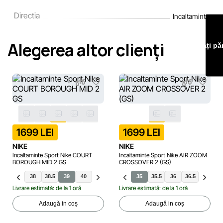
Directia
Incaltaminte
Echipa noastră verifică și actualizează periodic informațiile
de pe site pentru a identifica și corecta prompt eventualele
Alegerea altor clienți
erori în cel mai scurt termen rezonabil.
Lăsați pă
1699 LEI
1699 LEI
NIKE
NIKE
Incaltaminte Sport Nike COURT
Incaltaminte Sport Nike AIR ZOOM
BOROUGH MID 2 GS
CROSSOVER 2 (GS)
.5
37.5
38
38.5
39
40
35
35.5
40
36
40.5
36.5
41
37.5
42
Livrare estimată: de la 1 oră
Livrare estimată: de la 1 oră
Adaugă in coș
Adaugă in coș