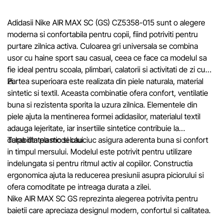
Prețurile produselor, precum și condițiile de acordare a reduceri
cadourilor, plăților în rate și creditării pot fi modificate de către
Adidasii Nike AIR MAX SC (GS) CZ5358-015 sunt o alegere
compania Sportlandia în mod unilateral și fără notificare prealabi
moderna si confortabila pentru copii, fiind potriviti pentru
purtare zilnica activa. Culoarea gri universala se combina
Echipa noastră verifică și actualizează periodic informațiile de 
usor cu haine sport sau casual, ceea ce face ca modelul sa
site pentru a identifica și corecta prompt eventualele erori în ce
fie ideal pentru scoala, plimbari, calatorii si activitati de zi cu
mai scurt termen rezonabil.
zi.
Partea superioara este realizata din piele naturala, material
sintetic si textil. Aceasta combinatie ofera confort, ventilatie
buna si rezistenta sporita la uzura zilnica. Elementele din
piele ajuta la mentinerea formei adidasilor, materialul textil
adauga lejeritate, iar insertiile sintetice contribuie la
durabilitatea modelului.
Talpa din plastic si cauciuc asigura aderenta buna si confort
in timpul mersului. Modelul este potrivit pentru utilizare
indelungata si pentru ritmul activ al copiilor. Constructia
ergonomica ajuta la reducerea presiunii asupra piciorului si
ofera comoditate pe intreaga durata a zilei.
Nike AIR MAX SC GS reprezinta alegerea potrivita pentru
baietii care apreciaza designul modern, confortul si calitatea.