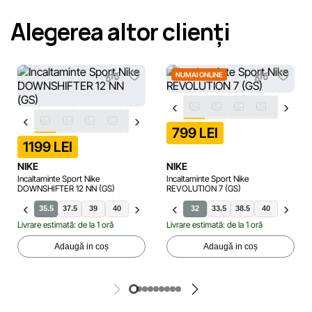
Alegerea altor clienți
NUMAI ONLINE
799 LEI
1199 LEI
NIKE
NIKE
Incaltaminte Sport Nike
Incaltaminte Sport Nike
DOWNSHIFTER 12 NN (GS)
REVOLUTION 7 (GS)
35.5
37.5
39
40
36
36.5
38
32
38.5
33.5
38.5
40
33
Livrare estimată: de la 1 oră
Livrare estimată: de la 1 oră
Adaugă in coș
Adaugă in coș