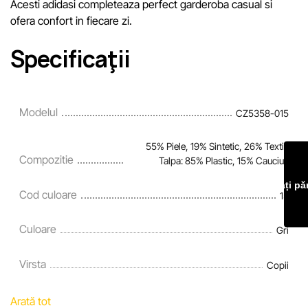
Acesti adidasi completeaza perfect garderoba casual si
ofera confort in fiecare zi.
Specificaţii
Modelul
CZ5358-015
55% Piele, 19% Sintetic, 26% Textil;
Compozitie
Talpa: 85% Plastic, 15% Cauciuc
Lăsați pă
Cod culoare
15
Culoare
Gri
Virsta
Copii
Arată tot