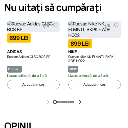
Nu uitaţi să cumpăraţi
699 LEI
899 LEI
ADIDAS
NIKE
Rucsac Adidas CLSC BOS BP
Rucsac Nike NK ELMNTL BKPK -
AOP HO22
One si…
MISC
Livrare estimată: de la 1 oră
Livrare estimată: de la 1 oră
Adaugă in coș
Adaugă in coș
OPINII