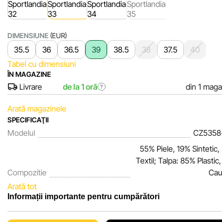
DIMENSIUNE
(EUR)
35.5
36
36.5
39
38.5
38
37.5
40
Tabel cu dimensiuni
ÎN MAGAZINE
Livrare
de la 1 oră
din 1 maga
?
Arată magazinele
SPECIFICAŢII
Modelul
CZ5358
55% Piele, 19% Sintetic
Textil; Talpa: 85% Plastic
Compozitie
Cau
Arată tot
Informații importante pentru cumpărători
Noi, echipa rețelei de magazine Sportlandia, apreciem încrede