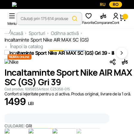
RU
RO
Favorite
Comparare
Cont
Meniu
...
Acasă
Sporturi
Odihna activă
Incaltaminte Sport Nike AIR MAX SC (GS)
Înapoi la catalog
NUMAI ONLINE
Incaltaminte Sport Nike AIR MAX
SC (GS) Gri 39
Cod produs:
1095855
Articol:
CZ5358-015
Confort si lejeritate pentru o zi activa. Produs original, livrare de la 1 oră.
1499
LEI
CULOARE:
GRI