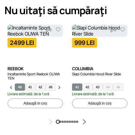
Nu uitaţi să cumpăraţi
2499 LEI
999 LEI
REEBOK
COLUMBIA
Incaltaminte Sport Reebok OLIWA
Slapi Columbia Hood River Slide
TEN
40
41
42
45
43
44
41
42
43
44
45
Livrare estimată: de la 1 oră
Livrare estimată: de la 1 oră
Adaugă in coș
Adaugă in coș