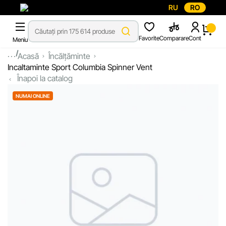
RU
RO
Favorite
Comparare
Cont
Meniu
...
Acasă
Încălțăminte
Incaltaminte Sport Columbia Spinner Vent
Înapoi la catalog
NUMAI ONLINE