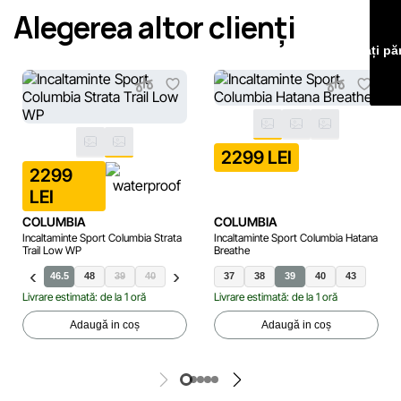
Alegerea altor clienți
erori în cel mai scurt termen rezonabil.
Lăsați pă
2299 LEI
2299
LEI
COLUMBIA
COLUMBIA
Incaltaminte Sport Columbia Strata
Incaltaminte Sport Columbia Hatana
Trail Low WP
Breathe
5
46
46.5
48
39
40
40.5
42
36.5
37
49
38
37
37.5
39
40
38
40.5
43
41.5
Livrare estimată: de la 1 oră
Livrare estimată: de la 1 oră
Adaugă in coș
Adaugă in coș