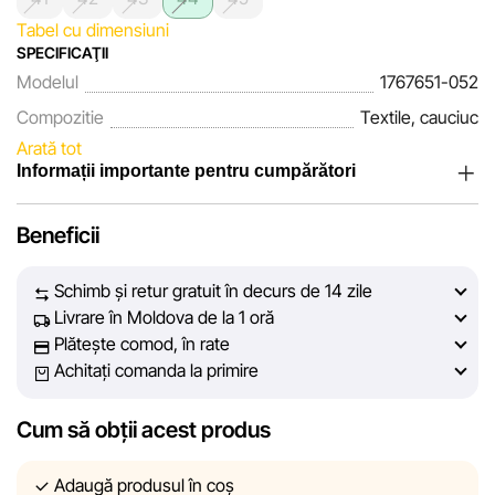
Tabel cu dimensiuni
SPECIFICAŢII
Modelul
1767651-052
Compozitie
Textile, cauciuc
Arată tot
Informații importante pentru cumpărători
Noi, echipa rețelei de magazine Sportlandia, apreciem
Beneficii
încrederea clienților noștri. În fiecare zi depunem eforturi
pentru ca informațiile despre produsele și serviciile
Schimb și retur gratuit în decurs de 14 zile
prezentate pe site să fie cât mai complete, obiective și
Livrare în Moldova de la 1 oră
actuale. Scopul nostru este să vă oferim informații corecte și
Plătește comod, în rate
veridice, pentru ca dvs. să puteți lua cea mai bună decizie
Achitați comanda la primire
de cumpărare.
Cum să obții acest produs
Cu toate acestea, în ciuda controlului constant, Sportlandia
nu poate garanta acuratețea absolută a tuturor datelor
afișate pe site, din cauza unor posibile erori tehnice sau
Adaugă produsul în coș