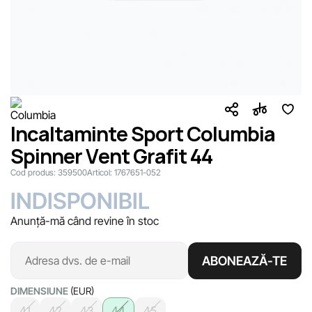
Incaltaminte Sport Columbia
Spinner Vent Grafit 44
Cod produs:
359500
Articol:
1767651-052
INDISPONIBIL
Anunță-mă când revine în stoc
ABONEAZĂ-TE
DIMENSIUNE
(EUR)
41
42
43
44
45