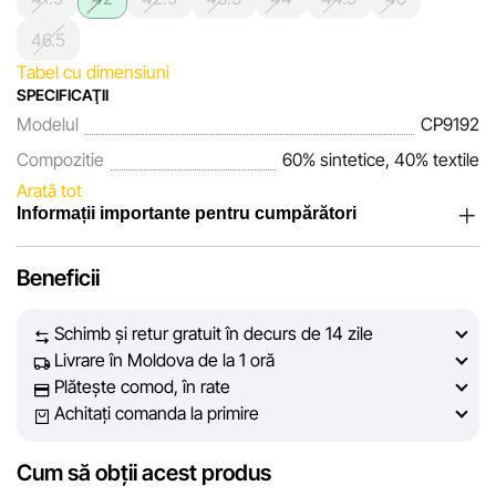
46.5
Tabel cu dimensiuni
SPECIFICAŢII
Modelul
CP9192
Compozitie
60% sintetice, 40% textile
Arată tot
Informații importante pentru cumpărători
Noi, echipa rețelei de magazine Sportlandia, apreciem
Beneficii
încrederea clienților noștri. În fiecare zi depunem eforturi
pentru ca informațiile despre produsele și serviciile
Schimb și retur gratuit în decurs de 14 zile
prezentate pe site să fie cât mai complete, obiective și
Livrare în Moldova de la 1 oră
actuale. Scopul nostru este să vă oferim informații corecte și
Plătește comod, în rate
veridice, pentru ca dvs. să puteți lua cea mai bună decizie
Achitați comanda la primire
de cumpărare.
Cum să obții acest produs
Cu toate acestea, în ciuda controlului constant, Sportlandia