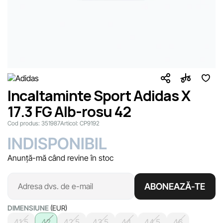
Incaltaminte Sport Adidas X
17.3 FG Alb-rosu 42
Cod produs:
351987
Articol:
CP9192
INDISPONIBIL
Anunță-mă când revine în stoc
ABONEAZĂ-TE
DIMENSIUNE
(EUR)
41.5
42
42.5
43.5
44
44.5
46