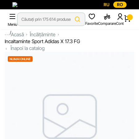
RU
RO
Favorite
Comparare
Cont
Meniu
...
Acasă
Încălțăminte
Incaltaminte Sport Adidas X 17.3 FG
Înapoi la catalog
NUMAI ONLINE