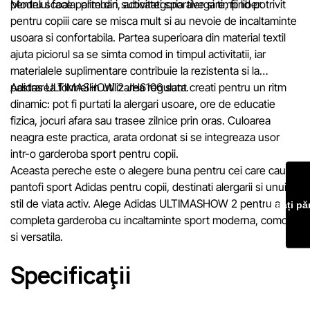
mai scurt termen rezonabil.
pentru scoala, plimbari, activitati sportive si timp liber.
Modelul face parte din subcategoria alergare, fiind potrivit
pentru copiii care se misca mult si au nevoie de incaltaminte
usoara si confortabila. Partea superioara din material textil
ajuta piciorul sa se simta comod in timpul activitatii, iar
materialele suplimentare contribuie la rezistenta si la
pastrarea formei in utilizarea regulata.
Adidas ULTIMASHOW 2 JH6106 sunt creati pentru un ritm
dinamic: pot fi purtati la alergari usoare, ore de educatie
fizica, jocuri afara sau trasee zilnice prin oras. Culoarea
neagra este practica, arata ordonat si se integreaza usor
intr-o garderoba sport pentru copii.
Aceasta pereche este o alegere buna pentru cei care cauta
pantofi sport Adidas pentru copii, destinati alergarii si unui
stil de viata activ. Alege Adidas ULTIMASHOW 2 pentru a
Lăsați pă
completa garderoba cu incaltaminte sport moderna, comoda
si versatila.
Specificaţii