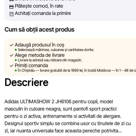
Plătește comod, în rate
poate garanta acuratețea absolută a tuturor datelor afișate pe s
Achitați comanda la primire
din cauza unor posibile erori tehnice sau disfuncționalități. De
asemenea, nu ne asumăm responsabilitatea pentru conținutul 
actualitatea informațiilor de pe resurse externe, către care pot
Cum să obții acest produs
exista linkuri pe site-ul nostru.
Adaugă produsul în coș
Sportlandia își rezervă dreptul de a modifica, în mod unilateral ș
Selectează mărimea, culoarea și cantitatea dorite.
Alege metoda de livrare
fără notificare prealabilă, descrierile, caracteristicile și proprietăț
Livrare la adresă sau ridicare din magazin.
produselor. Imaginile prezentate pe site sunt simulate și au un
Primiți comanda
În Chișinău — livrare gratuită de la 1999 lei, în toată Moldova — în 1 – 48 de o
caracter pur ilustrativ. Informațiile generale despre produse su
Descriere
oferite exclusiv în scop informativ.
Prețurile produselor, precum și condițiile de acordare a reduceri
cadourilor, plăților în rate și creditării pot fi modificate de către
Adidas ULTIMASHOW 2 JH6106 pentru copii, model
compania Sportlandia în mod unilateral și fără notificare prealabi
masculin in culoare neagra, sunt pantofi sport practici
pentru o zi activa, antrenamente si activitati de alergare.
Echipa noastră verifică și actualizează periodic informațiile de 
Designul sportiv simplu se combina usor cu tinutele de zi cu
site pentru a identifica și corecta prompt eventualele erori în ce
zi, iar nuanta universala face aceasta pereche potrivita