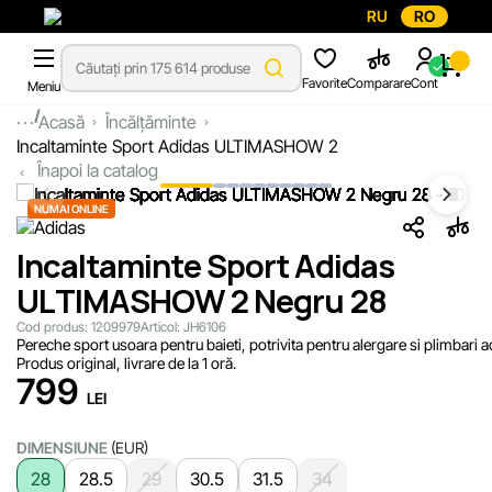
RU
RO
Favorite
Comparare
Cont
Meniu
...
Acasă
Încălțăminte
Incaltaminte Sport Adidas ULTIMASHOW 2
Înapoi la catalog
NUMAI ONLINE
Incaltaminte Sport Adidas
ULTIMASHOW 2 Negru 28
Cod produs:
1209979
Articol:
JH6106
Pereche sport usoara pentru baieti, potrivita pentru alergare si plimbari ac
Produs original, livrare de la 1 oră.
799
LEI
DIMENSIUNE
(EUR)
28
28.5
29
30.5
31.5
34