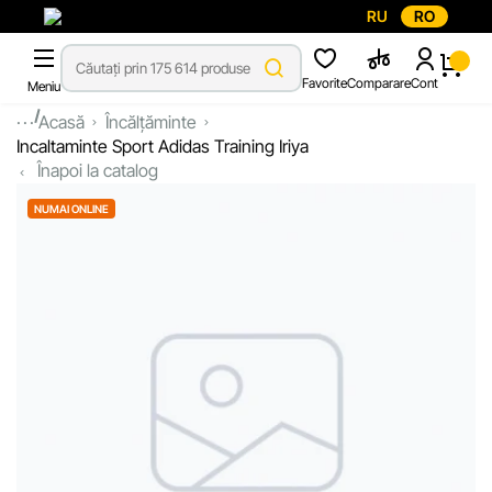
RU
RO
Favorite
Comparare
Cont
Meniu
...
Acasă
Încălțăminte
Incaltaminte Sport Adidas Training Iriya
Înapoi la catalog
NUMAI ONLINE