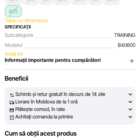
41.5
Tabel cu dimensiuni
SPECIFICAŢII
Subcategorie
TRAINING
Modelul
B40600
Arată tot
Informații importante pentru cumpărători
Noi, echipa rețelei de magazine Sportlandia, apreciem
Beneficii
încrederea clienților noștri. În fiecare zi depunem eforturi
pentru ca informațiile despre produsele și serviciile
Schimb și retur gratuit în decurs de 14 zile
prezentate pe site să fie cât mai complete, obiective și
Livrare în Moldova de la 1 oră
actuale. Scopul nostru este să vă oferim informații corecte și
Plătește comod, în rate
veridice, pentru ca dvs. să puteți lua cea mai bună decizie
Achitați comanda la primire
de cumpărare.
Cum să obții acest produs
Cu toate acestea, în ciuda controlului constant, Sportlandia