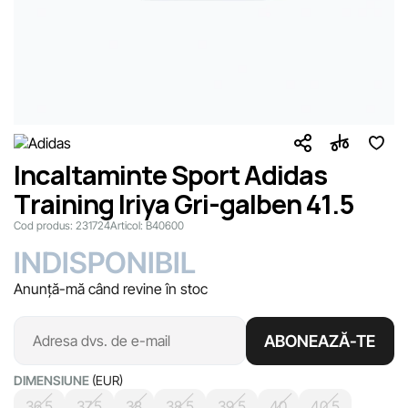
Incaltaminte Sport Adidas
Training Iriya Gri-galben 41.5
Cod produs:
231724
Articol:
B40600
INDISPONIBIL
Anunță-mă când revine în stoc
ABONEAZĂ-TE
DIMENSIUNE
(EUR)
36.5
37.5
38
38.5
39.5
40
40.5