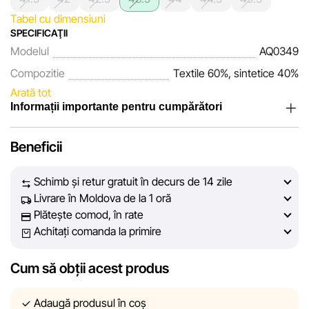
Tabel cu dimensiuni
SPECIFICAŢII
Modelul
AQ0349
Compozitie
Textile 60%, sintetice 40%
Arată tot
Informații importante pentru cumpărători
Noi, echipa rețelei de magazine Sportlandia, apreciem
Beneficii
încrederea clienților noștri. În fiecare zi depunem eforturi
pentru ca informațiile despre produsele și serviciile
Schimb și retur gratuit în decurs de 14 zile
prezentate pe site să fie cât mai complete, obiective și
Livrare în Moldova de la 1 oră
actuale. Scopul nostru este să vă oferim informații corecte și
Plătește comod, în rate
veridice, pentru ca dvs. să puteți lua cea mai bună decizie
Achitați comanda la primire
de cumpărare.
Cum să obții acest produs
Cu toate acestea, în ciuda controlului constant, Sportlandia
nu poate garanta acuratețea absolută a tuturor datelor
afișate pe site, din cauza unor posibile erori tehnice sau
Adaugă produsul în coș