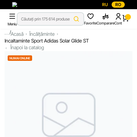
RU
RO
Favorite
Comparare
Cont
Meniu
...
Acasă
Încălțăminte
Incaltaminte Sport Adidas Solar Glide ST
Înapoi la catalog
NUMAI ONLINE