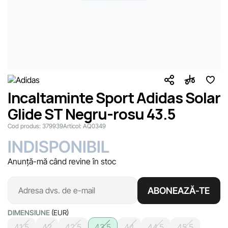
Incaltaminte Sport Adidas Solar
Glide ST Negru-rosu 43.5
Cod produs:
379939
Articol:
AQ0349
INDISPONIBIL
Anunță-mă când revine în stoc
ABONEAZĂ-TE
DIMENSIUNE
(EUR)
41.5
42
42.5
43.5
44
44.5
45.5