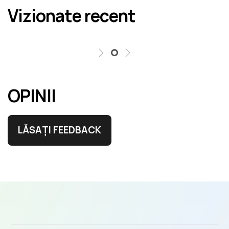
Vizionate recent
erori în cel mai scurt termen rezonabil.
OPINII
LĂSAȚI FEEDBACK