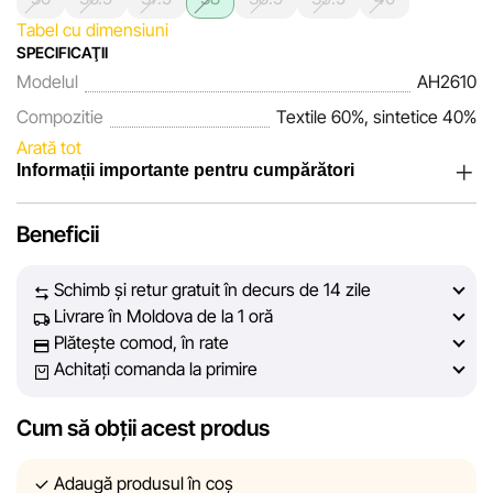
Tabel cu dimensiuni
SPECIFICAŢII
Modelul
AH2610
Compozitie
Textile 60%, sintetice 40%
Arată tot
Informații importante pentru cumpărători
Noi, echipa rețelei de magazine Sportlandia, apreciem
Beneficii
încrederea clienților noștri. În fiecare zi depunem eforturi
pentru ca informațiile despre produsele și serviciile
Schimb și retur gratuit în decurs de 14 zile
prezentate pe site să fie cât mai complete, obiective și
Livrare în Moldova de la 1 oră
actuale. Scopul nostru este să vă oferim informații corecte și
Plătește comod, în rate
veridice, pentru ca dvs. să puteți lua cea mai bună decizie
Achitați comanda la primire
de cumpărare.
Cum să obții acest produs
Cu toate acestea, în ciuda controlului constant, Sportlandia
nu poate garanta acuratețea absolută a tuturor datelor
afișate pe site, din cauza unor posibile erori tehnice sau
Adaugă produsul în coș