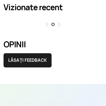
Vizionate recent
erori în cel mai scurt termen rezonabil.
OPINII
LĂSAȚI FEEDBACK