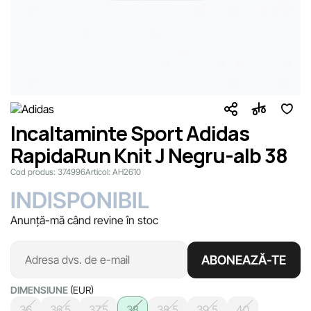
Incaltaminte Sport Adidas
RapidaRun Knit J Negru-alb 38
Cod produs:
374996
Articol:
AH2610
INDISPONIBIL
Anunță-mă când revine în stoc
ABONEAZĂ-TE
DIMENSIUNE
(EUR)
36
36.5
37.5
38
38.5
39.5
40