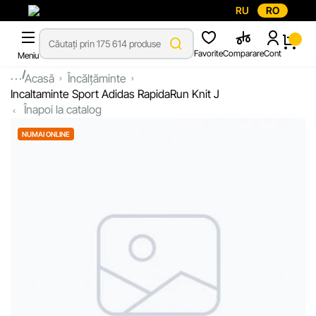
RU
RO
Favorite
Comparare
Cont
Meniu
...
Acasă
Încălțăminte
Incaltaminte Sport Adidas RapidaRun Knit J
Înapoi la catalog
NUMAI ONLINE