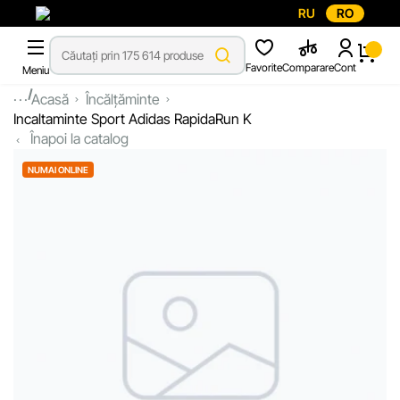
RU
RO
Favorite
Comparare
Cont
Meniu
...
Acasă
Încălțăminte
Incaltaminte Sport Adidas RapidaRun K
Înapoi la catalog
NUMAI ONLINE