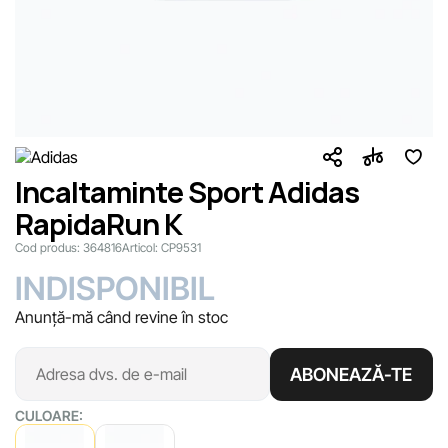
Incaltaminte Sport Adidas
RapidaRun K
Cod produs:
364816
Articol:
CP9531
INDISPONIBIL
Anunță-mă când revine în stoc
ABONEAZĂ-TE
CULOARE: