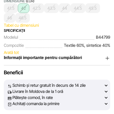
DIMENSIUNE
(EUR)
41.5
42
42.5
43.5
44
44.5
45.5
46
46.5
Tabel cu dimensiuni
SPECIFICAŢII
Modelul
B44799
Compozitie
Textile 60%, sintetice 40%
Arată tot
Informații importante pentru cumpărători
Noi, echipa rețelei de magazine Sportlandia, apreciem
Beneficii
încrederea clienților noștri. În fiecare zi depunem eforturi
pentru ca informațiile despre produsele și serviciile
Schimb și retur gratuit în decurs de 14 zile
prezentate pe site să fie cât mai complete, obiective și
Livrare în Moldova de la 1 oră
actuale. Scopul nostru este să vă oferim informații corecte și
Plătește comod, în rate
veridice, pentru ca dvs. să puteți lua cea mai bună decizie
Achitați comanda la primire
de cumpărare.