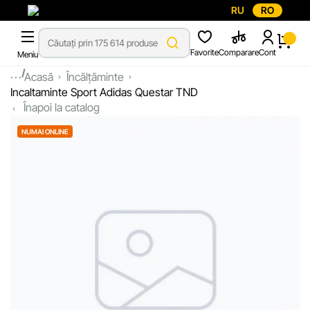
RU
RO
Favorite
Comparare
Cont
Meniu
...
Acasă
Încălțăminte
Incaltaminte Sport Adidas Questar TND
Înapoi la catalog
NUMAI ONLINE