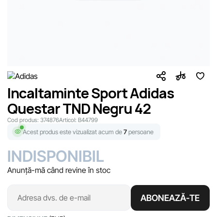
Incaltaminte Sport Adidas
Questar TND Negru 42
Cod produs:
374876
Articol:
B44799
Acest produs este vizualizat acum de
7
persoane
INDISPONIBIL
Anunță-mă când revine în stoc
ABONEAZĂ-TE