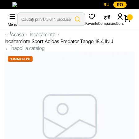
RU
RO
Favorite
Comparare
Cont
Meniu
...
Acasă
Încălțăminte
Incaltaminte Sport Adidas Predator Tango 18.4 IN J
Înapoi la catalog
NUMAI ONLINE