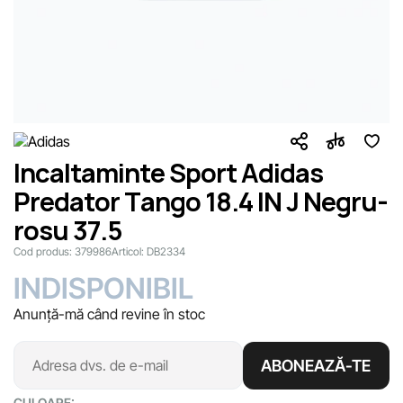
Incaltaminte Sport Adidas
Predator Tango 18.4 IN J Negru-
rosu 37.5
Cod produs:
379986
Articol:
DB2334
INDISPONIBIL
Anunță-mă când revine în stoc
ABONEAZĂ-TE
CULOARE: