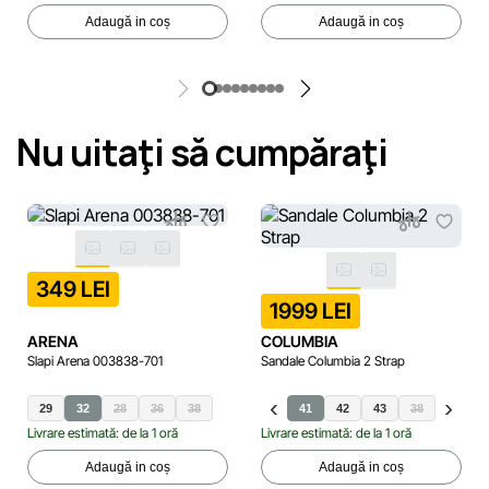
Adaugă in coș
Adaugă in coș
Nu uitaţi să cumpăraţi
349 LEI
1999 LEI
ARENA
COLUMBIA
Slapi Arena 003838-701
Sandale Columbia 2 Strap
29
32
28
36
38
41
42
43
38
44
Livrare estimată: de la 1 oră
Livrare estimată: de la 1 oră
Adaugă in coș
Adaugă in coș