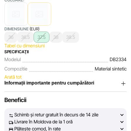
DIMENSIUNE
(EUR)
36
36.5
37.5
38
38.5
Tabel cu dimensiuni
SPECIFICAŢII
Modelul
DB2334
Compozitie
Material sintetic
Arată tot
Informații importante pentru cumpărători
Noi, echipa rețelei de magazine Sportlandia, apreciem
Beneficii
încrederea clienților noștri. În fiecare zi depunem eforturi
pentru ca informațiile despre produsele și serviciile
Schimb și retur gratuit în decurs de 14 zile
prezentate pe site să fie cât mai complete, obiective și
Livrare în Moldova de la 1 oră
actuale. Scopul nostru este să vă oferim informații corecte și
Plătește comod, în rate
veridice, pentru ca dvs. să puteți lua cea mai bună decizie