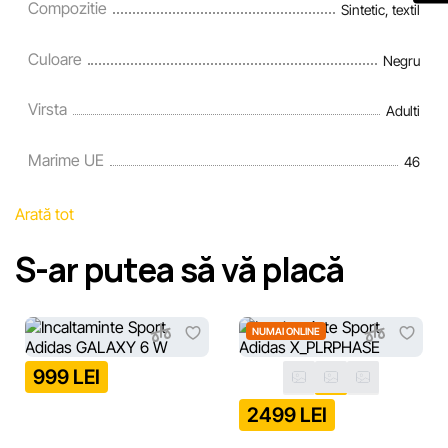
Compozitie
Sintetic, textil
Culoare
Negru
Virsta
Adulti
Marime UE
46
Arată tot
S-ar putea să vă placă
NUMAI ONLINE
999 LEI
2499 LEI