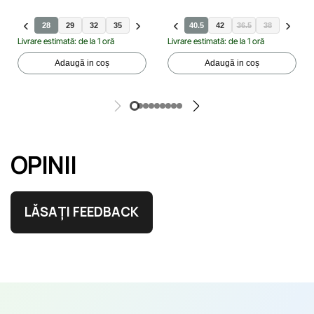
28
29
32
35
31
33
34
40.5
36.5
42
38
36.5
39.5
38
39.5
4
Livrare estimată: de la 1 oră
Livrare estimată: de la 1 oră
Adaugă in coș
Adaugă in coș
OPINII
LĂSAȚI FEEDBACK