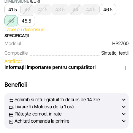
DIMENSIUNE
(EUR)
41.5
42
42.5
43.5
44
44.5
46.5
46
45.5
Tabel cu dimensiuni
SPECIFICAŢII
Modelul
HP2760
Compozitie
Sintetic, textil
Arată tot
Informații importante pentru cumpărători
Noi, echipa rețelei de magazine Sportlandia, apreciem
Beneficii
încrederea clienților noștri. În fiecare zi depunem eforturi
pentru ca informațiile despre produsele și serviciile
Schimb și retur gratuit în decurs de 14 zile
prezentate pe site să fie cât mai complete, obiective și
Livrare în Moldova de la 1 oră
actuale. Scopul nostru este să vă oferim informații corecte și
Plătește comod, în rate
veridice, pentru ca dvs. să puteți lua cea mai bună decizie
Achitați comanda la primire
de cumpărare.