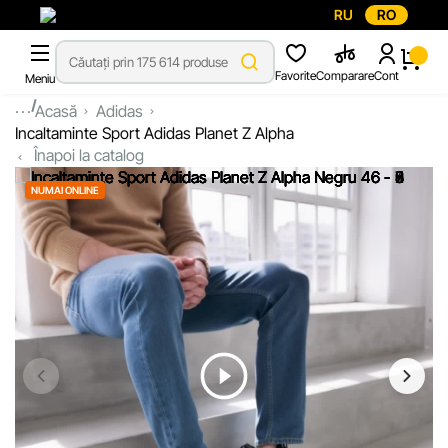
RU
RO
Favorite
Comparare
Cont
Meniu
...
Acasă
Adidas
Incaltaminte Sport Adidas Planet Z Alpha
Înapoi la catalog
NUMAI ONLINE