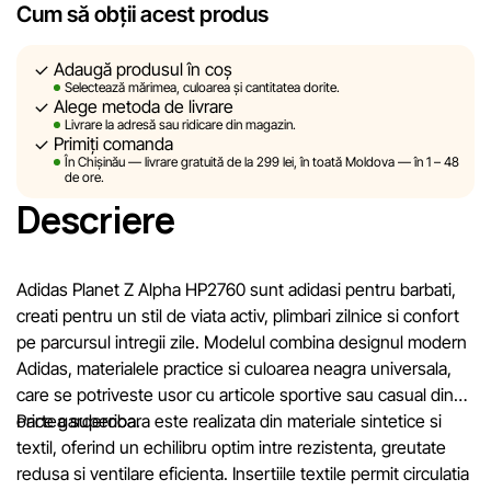
Cum să obții acest produs
Cu toate acestea, în ciuda controlului constant, Sportlandia
nu poate garanta acuratețea absolută a tuturor datelor
afișate pe site, din cauza unor posibile erori tehnice sau
Adaugă produsul în coș
Selectează mărimea, culoarea și cantitatea dorite.
disfuncționalități. De asemenea, nu ne asumăm
Alege metoda de livrare
responsabilitatea pentru conținutul și actualitatea
Livrare la adresă sau ridicare din magazin.
Primiți comanda
informațiilor de pe resurse externe, către care pot exista
În Chișinău — livrare gratuită de la 299 lei, în toată Moldova — în 1 – 48
linkuri pe site-ul nostru.
de ore.
Descriere
Sportlandia își rezervă dreptul de a modifica, în mod
unilateral și fără notificare prealabilă, descrierile,
caracteristicile și proprietățile produselor. Imaginile
Adidas Planet Z Alpha HP2760 sunt adidasi pentru barbati,
prezentate pe site sunt simulate și au un caracter pur
creati pentru un stil de viata activ, plimbari zilnice si confort
ilustrativ. Informațiile generale despre produse sunt oferite
pe parcursul intregii zile. Modelul combina designul modern
exclusiv în scop informativ.
Adidas, materialele practice si culoarea neagra universala,
care se potriveste usor cu articole sportive sau casual din
Prețurile produselor, precum și condițiile de acordare a
orice garderoba.
Partea superioara este realizata din materiale sintetice si
reducerilor, cadourilor, plăților în rate și creditării pot fi
textil, oferind un echilibru optim intre rezistenta, greutate
modificate de către compania Sportlandia în mod unilateral și
redusa si ventilare eficienta. Insertiile textile permit circulatia
fără notificare prealabilă.