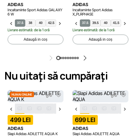
ADIDAS
ADIDAS
Incaltaminte Sport Adidas GALAXY
Incaltaminte Sport Adidas
6 W
X_PLRPHASE
37.5
38
40
42.5
36
36.5
38.5
37.5
39.5
39.5
40.5
40
41.5
41.5
42
42
3
Livrare estimată: de la 1 oră
Livrare estimată: de la 1 oră
Adaugă in coș
Adaugă in coș
Nu uitaţi să cumpăraţi
NUMAI ONLINE
499 LEI
699 LEI
ADIDAS
ADIDAS
Slapi Adidas ADILETTE AQUA K
Slapi Adidas ADILETTE AQUA