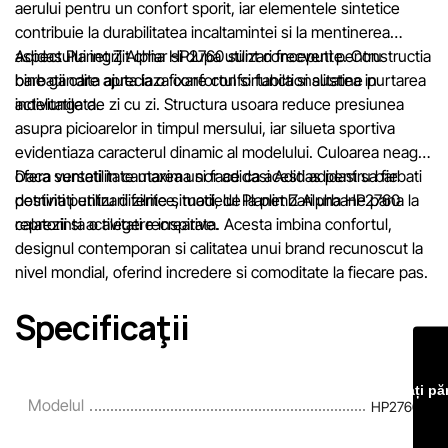
aerului pentru un confort sporit, iar elementele sintetice
contribuie la durabilitatea incaltamintei si la mentinerea
Echipa noastră verifică și actualizează periodic informațiile
aspectului ingrijit chiar si dupa utilizari frecvente. Constructia
Adidas Planet Z Alpha HP2760 sunt conceputi pentru
de pe site pentru a identifica și corecta prompt eventualele
bine gandita ajuta la o fixare confortabila si sustine purtarea
barbatii care apreciaza confortul si functionalitatea in
erori în cel mai scurt termen rezonabil.
indelungata.
activitatile de zi cu zi. Structura usoara reduce presiunea
asupra picioarelor in timpul mersului, iar silueta sportiva
evidentiaza caracterul dinamic al modelului. Culoarea neagra
ofera versatilitate maxima si face ca acesti adidasi sa fie
Daca sunteti in cautarea unor adidasi Adidas pentru barbati
potriviti pentru diferite situatii, de la plimbari urbane pana la
destinati utilizarii zilnice, modelul Planet Z Alpha HP2760
calatorii si activitati recreative.
reprezinta o alegere inspirata. Acesta imbina confortul,
designul contemporan si calitatea unui brand recunoscut la
nivel mondial, oferind incredere si comoditate la fiecare pas.
Specificaţii
Lăsați pă
Modelul
HP2760