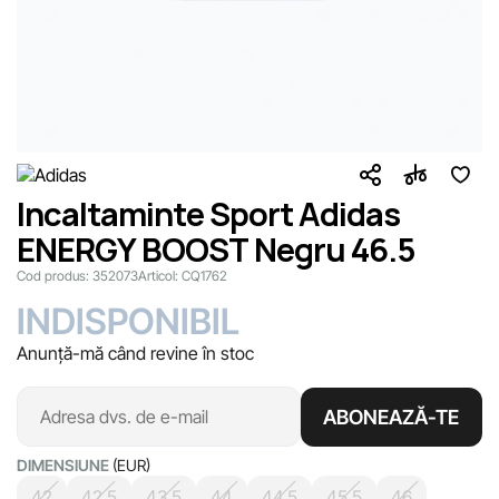
Incaltaminte Sport Adidas
ENERGY BOOST Negru 46.5
Cod produs:
352073
Articol:
CQ1762
INDISPONIBIL
Anunță-mă când revine în stoc
ABONEAZĂ-TE
DIMENSIUNE
(EUR)
42
42.5
43.5
44
44.5
45.5
46