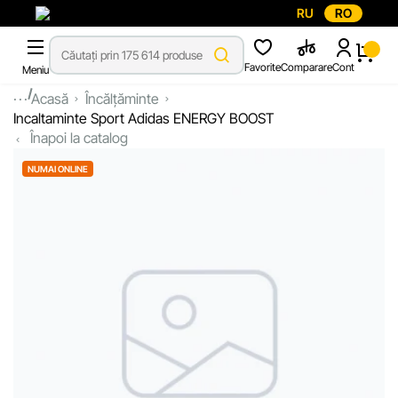
RU
RO
Favorite
Comparare
Cont
Meniu
...
Acasă
Încălțăminte
Incaltaminte Sport Adidas ENERGY BOOST
Înapoi la catalog
NUMAI ONLINE