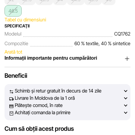
46.5
Tabel cu dimensiuni
SPECIFICAŢII
Modelul
CQ1762
Compozitie
60 % textile, 40 % sintetice
Arată tot
Informații importante pentru cumpărători
Noi, echipa rețelei de magazine Sportlandia, apreciem
Beneficii
încrederea clienților noștri. În fiecare zi depunem eforturi
pentru ca informațiile despre produsele și serviciile
Schimb și retur gratuit în decurs de 14 zile
prezentate pe site să fie cât mai complete, obiective și
Livrare în Moldova de la 1 oră
actuale. Scopul nostru este să vă oferim informații corecte și
Plătește comod, în rate
veridice, pentru ca dvs. să puteți lua cea mai bună decizie
Achitați comanda la primire
de cumpărare.
Cum să obții acest produs
Cu toate acestea, în ciuda controlului constant, Sportlandia