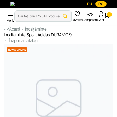
RU
RO
Favorite
Comparare
Cont
Meniu
...
Acasă
Încălțăminte
Incaltaminte Sport Adidas DURAMO 9
Înapoi la catalog
NUMAI ONLINE