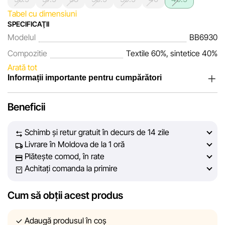
Tabel cu dimensiuni
SPECIFICAŢII
Modelul
BB6930
Compozitie
Textile 60%, sintetice 40%
Arată tot
Informații importante pentru cumpărători
Noi, echipa rețelei de magazine Sportlandia, apreciem
Beneficii
încrederea clienților noștri. În fiecare zi depunem eforturi
pentru ca informațiile despre produsele și serviciile
Schimb și retur gratuit în decurs de 14 zile
prezentate pe site să fie cât mai complete, obiective și
Livrare în Moldova de la 1 oră
actuale. Scopul nostru este să vă oferim informații corecte și
Plătește comod, în rate
veridice, pentru ca dvs. să puteți lua cea mai bună decizie
Achitați comanda la primire
de cumpărare.
Cum să obții acest produs
Cu toate acestea, în ciuda controlului constant, Sportlandia
nu poate garanta acuratețea absolută a tuturor datelor
afișate pe site, din cauza unor posibile erori tehnice sau
Adaugă produsul în coș