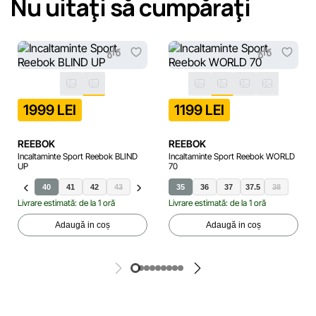
Nu uitaţi să cumpăraţi
1999 LEI
1199 LEI
REEBOK
REEBOK
Incaltaminte Sport Reebok BLIND
Incaltaminte Sport Reebok WORLD
UP
70
40
41
42
43
44
45
35
36
37
37.5
38
Livrare estimată: de la 1 oră
Livrare estimată: de la 1 oră
Adaugă in coș
Adaugă in coș