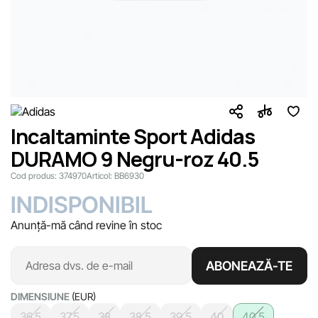
Incaltaminte Sport Adidas
DURAMO 9 Negru-roz 40.5
Cod produs:
374970
Articol:
BB6930
INDISPONIBIL
Anunță-mă când revine în stoc
ABONEAZĂ-TE
DIMENSIUNE
(EUR)
36.5
37.5
38
38.5
39.5
40
40.5