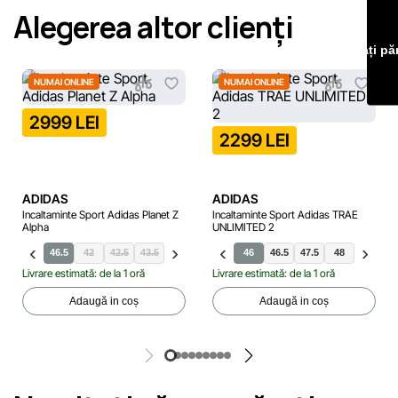
Alegerea altor clienți
erori în cel mai scurt termen rezonabil.
Lăsați pă
NUMAI ONLINE
NUMAI ONLINE
2999 LEI
2299 LEI
ADIDAS
ADIDAS
Incaltaminte Sport Adidas Planet Z
Incaltaminte Sport Adidas TRAE
Alpha
UNLIMITED 2
.5
45.5
46.5
42
42.5
43.5
44
44.5
46
46
46.5
47.5
48
49.5
40
4
Livrare estimată: de la 1 oră
Livrare estimată: de la 1 oră
Adaugă in coș
Adaugă in coș