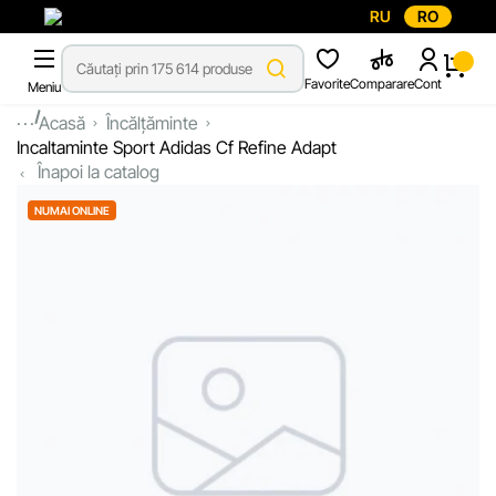
RU
RO
Favorite
Comparare
Cont
Meniu
...
Acasă
Încălțăminte
Incaltaminte Sport Adidas Cf Refine Adapt
Înapoi la catalog
NUMAI ONLINE