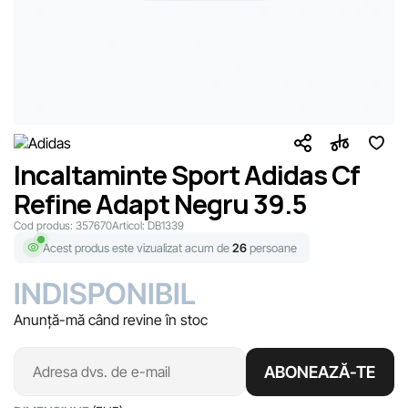
Incaltaminte Sport Adidas Cf
Refine Adapt Negru 39.5
Cod produs:
357670
Articol:
DB1339
Acest produs este vizualizat acum de
26
persoane
INDISPONIBIL
Anunță-mă când revine în stoc
ABONEAZĂ-TE