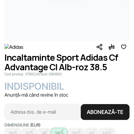
Incaltaminte Sport Adidas Cf
Advantage Cl Alb-roz 38.5
Cod produs:
379922
Articol:
DB0893
INDISPONIBIL
Anunță-mă când revine în stoc
ABONEAZĂ-TE
DIMENSIUNE
(EUR)
36.5
37.5
38
38.5
39.5
40
40.5