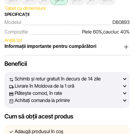
Tabel cu dimensiuni
SPECIFICAŢII
Modelul
DB0893
Compozitie
Piele 60%,cauciuc 40%
Arată tot
Informații importante pentru cumpărători
Noi, echipa rețelei de magazine Sportlandia, apreciem
Beneficii
încrederea clienților noștri. În fiecare zi depunem eforturi
pentru ca informațiile despre produsele și serviciile
Schimb și retur gratuit în decurs de 14 zile
prezentate pe site să fie cât mai complete, obiective și
Livrare în Moldova de la 1 oră
actuale. Scopul nostru este să vă oferim informații corecte și
Plătește comod, în rate
veridice, pentru ca dvs. să puteți lua cea mai bună decizie
Achitați comanda la primire
de cumpărare.
Cum să obții acest produs
Cu toate acestea, în ciuda controlului constant, Sportlandia
nu poate garanta acuratețea absolută a tuturor datelor
afișate pe site, din cauza unor posibile erori tehnice sau
Adaugă produsul în coș