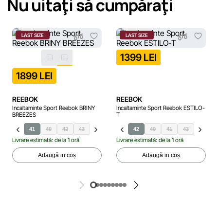
Nu uitaţi să cumpăraţi
LAST SIZE
LAST SIZE
1399 LEI
1899 LEI
REEBOK
REEBOK
Incaltaminte Sport Reebok BRINY
Incaltaminte Sport Reebok ESTILO-
BREEZES
T
41
40
42
43
44
45
42
40
41
43
44
Livrare estimată: de la 1 oră
Livrare estimată: de la 1 oră
Adaugă in coș
Adaugă in coș