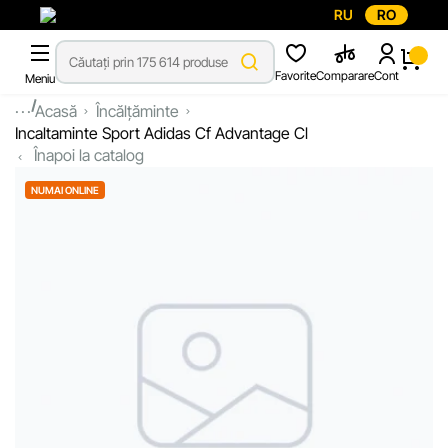
RU
RO
Favorite
Comparare
Cont
Meniu
...
Acasă
Încălțăminte
Incaltaminte Sport Adidas Cf Advantage Cl
Înapoi la catalog
NUMAI ONLINE