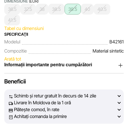
DIMENSIUNE
(EUR)
36.5
37.5
38
38.5
39.5
40
40.5
41.5
Tabel cu dimensiuni
SPECIFICAŢII
Modelul
B42161
Compozitie
Material sintetic
Arată tot
Informații importante pentru cumpărători
Noi, echipa rețelei de magazine Sportlandia, apreciem
Beneficii
încrederea clienților noștri. În fiecare zi depunem eforturi
pentru ca informațiile despre produsele și serviciile
Schimb și retur gratuit în decurs de 14 zile
prezentate pe site să fie cât mai complete, obiective și
Livrare în Moldova de la 1 oră
actuale. Scopul nostru este să vă oferim informații corecte și
Plătește comod, în rate
veridice, pentru ca dvs. să puteți lua cea mai bună decizie
Achitați comanda la primire
de cumpărare.