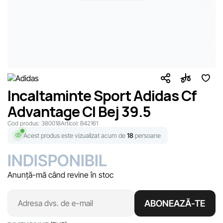
Incaltaminte Sport Adidas Cf
Advantage Cl Bej 39.5
Cod produs:
380018
Articol:
B42161
Acest produs este vizualizat acum de
18
persoane
INDISPONIBIL
Anunță-mă când revine în stoc
ABONEAZĂ-TE