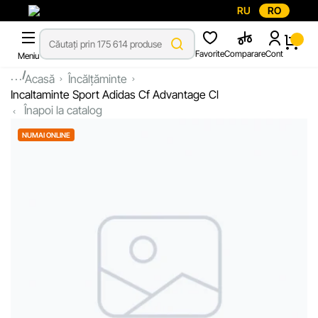
RU
RO
Favorite
Comparare
Cont
Meniu
...
Acasă
Încălțăminte
Incaltaminte Sport Adidas Cf Advantage Cl
Înapoi la catalog
NUMAI ONLINE