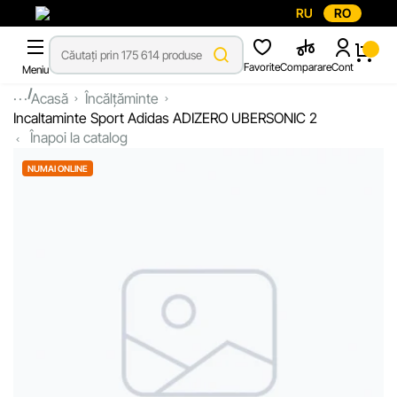
RU
RO
Favorite
Comparare
Cont
Meniu
...
Acasă
Încălțăminte
Incaltaminte Sport Adidas ADIZERO UBERSONIC 2
Înapoi la catalog
NUMAI ONLINE