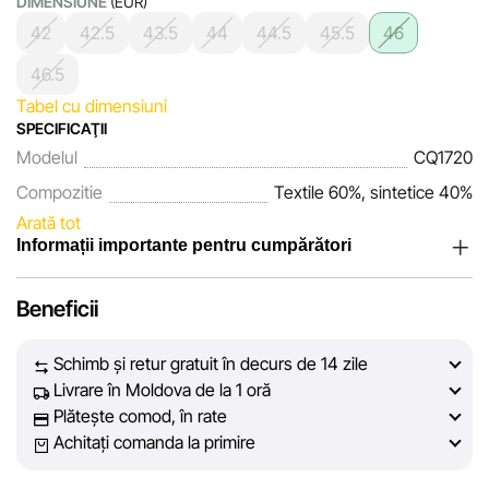
DIMENSIUNE
(EUR)
42
42.5
43.5
44
44.5
45.5
46
46.5
Tabel cu dimensiuni
SPECIFICAŢII
Modelul
CQ1720
Compozitie
Textile 60%, sintetice 40%
Arată tot
Informații importante pentru cumpărători
Noi, echipa rețelei de magazine Sportlandia, apreciem
Beneficii
încrederea clienților noștri. În fiecare zi depunem eforturi
pentru ca informațiile despre produsele și serviciile
Schimb și retur gratuit în decurs de 14 zile
prezentate pe site să fie cât mai complete, obiective și
Livrare în Moldova de la 1 oră
actuale. Scopul nostru este să vă oferim informații corecte și
Plătește comod, în rate
veridice, pentru ca dvs. să puteți lua cea mai bună decizie
Achitați comanda la primire
de cumpărare.