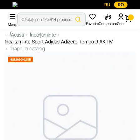
RU
RO
Favorite
Comparare
Cont
Meniu
...
Acasă
Încălțăminte
Incaltaminte Sport Adidas Adizero Tempo 9 AKTIV
Înapoi la catalog
NUMAI ONLINE