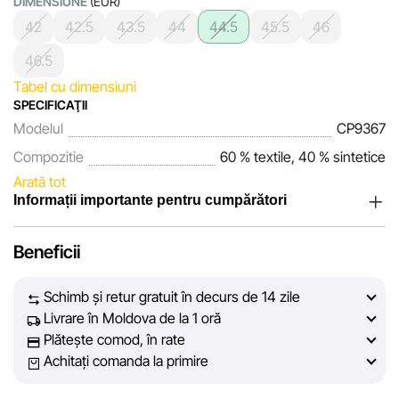
DIMENSIUNE
(EUR)
42
42.5
43.5
44
44.5
45.5
46
46.5
Tabel cu dimensiuni
SPECIFICAŢII
Modelul
CP9367
Compozitie
60 % textile, 40 % sintetice
Arată tot
Informații importante pentru cumpărători
Noi, echipa rețelei de magazine Sportlandia, apreciem
Beneficii
încrederea clienților noștri. În fiecare zi depunem eforturi
pentru ca informațiile despre produsele și serviciile
Schimb și retur gratuit în decurs de 14 zile
prezentate pe site să fie cât mai complete, obiective și
Livrare în Moldova de la 1 oră
actuale. Scopul nostru este să vă oferim informații corecte și
Plătește comod, în rate
veridice, pentru ca dvs. să puteți lua cea mai bună decizie
Achitați comanda la primire
de cumpărare.