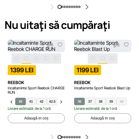
Nu uitaţi să cumpăraţi
1399 LEI
1199 LEI
REEBOK
REEBOK
Incaltaminte Sport Reebok CHARGE
Incaltaminte Sport Reebok Blast Up
RUN
40
41
42
42.5
43
44
36
45
37
38
39
40
Livrare estimată: de la 1 oră
Livrare estimată: de la 1 oră
Adaugă in coș
Adaugă in coș