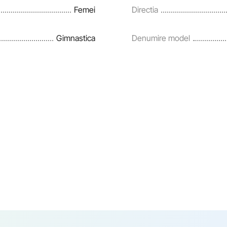
Femei
Directia
Gimnastica
Denumire model