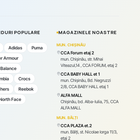
DURI POPULARE
MAGAZINELE NOASTRE
MUN. CHIȘINĂU
Adidas
Puma
CCA Forum etaj 2
r Armour
mun. Chişinău, str. Mihai
Viteazul,14 , CCA FORUM, etaj 2
Balance
CCA BABY HALL et 1
mbia
Crocs
mun. Chişinău, Bd. Negruzzi
2/8, CCA BABY HALL etaj 1
hers
Reebok
ALFA MALL
North Face
Chișinău, bd. Alba-Iulia, 75, CCA
ALFA MALL
MUN. BĂLȚI
CCA PLAZA et.2
mun. Bălți, st. Nicolae Iorga 11/3,
etaj 2