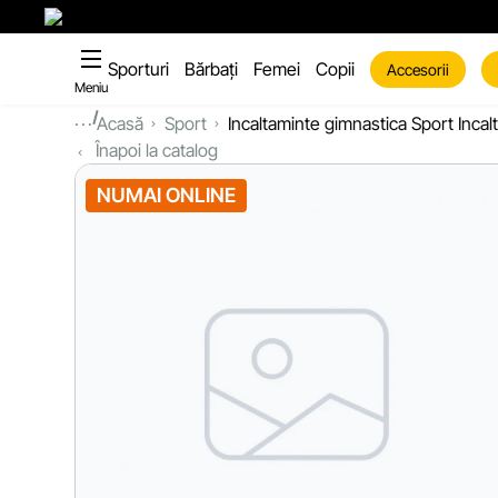
Sporturi
Bărbați
Femei
Copii
Accesorii
Meniu
...
Acasă
Sport
Incaltaminte gimnastica Sport Incal
Înapoi la catalog
NUMAI ONLINE