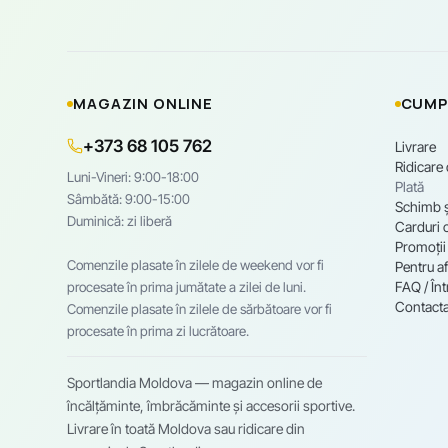
MAGAZIN ONLINE
CUMP
+373 68 105 762
Livrare
Ridicare
Luni-Vineri: 9:00-18:00
Plată
Sâmbătă: 9:00-15:00
Schimb ș
Duminică: zi liberă
Carduri 
Promoții
Comenzile plasate în zilele de weekend vor fi
Pentru af
FAQ / Înt
procesate în prima jumătate a zilei de luni.
Contacta
Comenzile plasate în zilele de sărbătoare vor fi
procesate în prima zi lucrătoare.
Sportlandia Moldova — magazin online de
încălțăminte, îmbrăcăminte și accesorii sportive.
Livrare în toată Moldova sau ridicare din