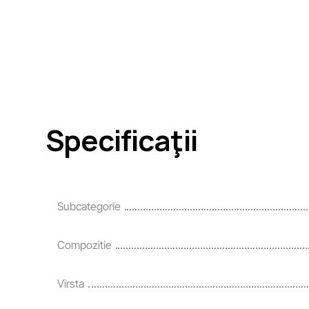
Specificaţii
Subcategorie
Compozitie
Virsta