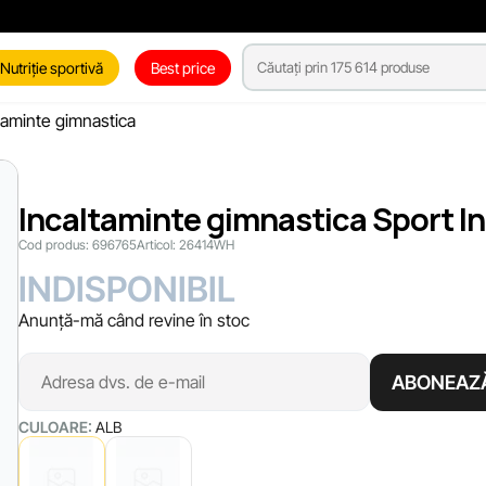
Nutriție sportivă
Best price
taminte gimnastica
Incaltaminte gimnastica Sport I
Cod produs:
696765
Articol:
26414WH
INDISPONIBIL
Anunță-mă când revine în stoc
ABONEAZ
CULOARE:
ALB