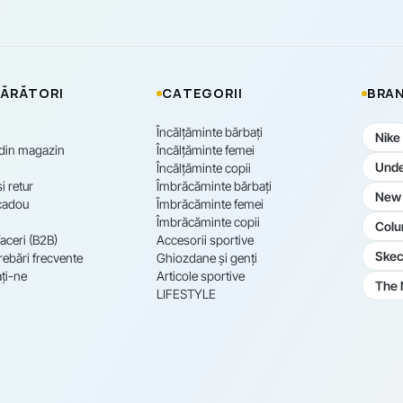
ĂRĂTORI
CATEGORII
BRAN
Încălțăminte bărbați
Nike
 din magazin
Încălțăminte femei
Unde
Încălțăminte copii
i retur
Îmbrăcăminte bărbați
New 
cadou
Îmbrăcăminte femei
Îmbrăcăminte copii
Colu
aceri (B2B)
Accesorii sportive
Skec
rebări frecvente
Ghiozdane și genți
ți-ne
Articole sportive
The 
LIFESTYLE