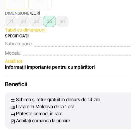
DIMENSIUNE
(EUR)
31
33
34
35
36
Tabel cu dimensiuni
SPECIFICAŢII
Subcategorie
Modelul
Arată tot
Informații importante pentru cumpărători
Noi, echipa rețelei de magazine Sportlandia, apreciem încrederea
Beneficii
fiecare zi depunem eforturi pentru ca informațiile despre produs
prezentate pe site să fie cât mai complete, obiective și actual
Schimb și retur gratuit în decurs de 14 zile
vă oferim informații corecte și veridice, pentru ca dvs. să pute
Livrare în Moldova de la 1 oră
decizie de cumpărare.
Plătește comod, în rate
Achitați comanda la primire
Cu toate acestea, în ciuda controlului constant, Sportlandia n
acuratețea absolută a tuturor datelor afișate pe site, din cauza 