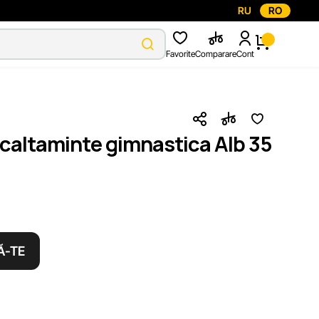
RU
RO
Favorite
Comparare
Cont
ncaltaminte gimnastica Alb 35
Ă-TE