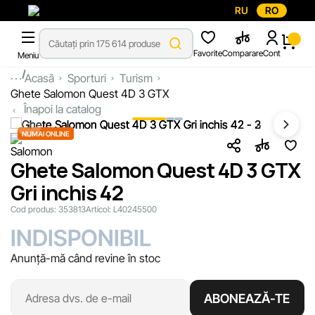
RU
RO
Favorite
Comparare
Cont
Meniu
...
Acasă
Sporturi
Turism
Ghete Salomon Quest 4D 3 GTX
Înapoi la catalog
NUMAI ONLINE
Ghete Salomon Quest 4D 3 GTX
Gri inchis 42
Cod produs:
353813
Articol:
L40245500
INDISPONIBIL
Anunță-mă când revine în stoc
ABONEAZĂ-TE