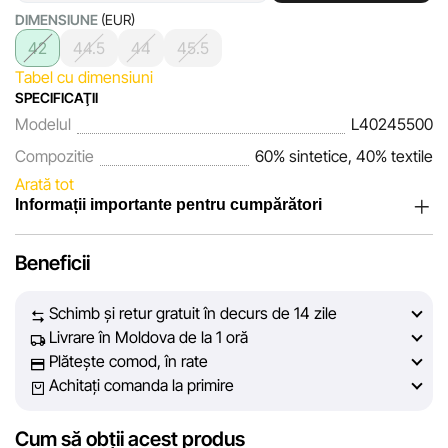
DIMENSIUNE
(EUR)
42
44.5
44
45.5
Tabel cu dimensiuni
SPECIFICAŢII
Modelul
L40245500
Compozitie
60% sintetice, 40% textile
Arată tot
Informații importante pentru cumpărători
Noi, echipa rețelei de magazine Sportlandia, apreciem
Beneficii
încrederea clienților noștri. În fiecare zi depunem eforturi
pentru ca informațiile despre produsele și serviciile
Schimb și retur gratuit în decurs de 14 zile
prezentate pe site să fie cât mai complete, obiective și
Livrare în Moldova de la 1 oră
actuale. Scopul nostru este să vă oferim informații corecte și
Plătește comod, în rate
veridice, pentru ca dvs. să puteți lua cea mai bună decizie
Achitați comanda la primire
de cumpărare.
Cum să obții acest produs
Cu toate acestea, în ciuda controlului constant, Sportlandia