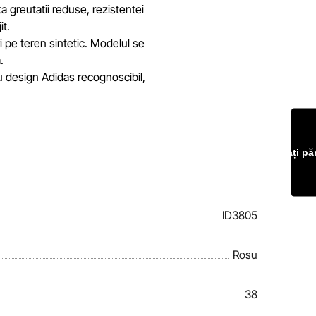
ta greutatii reduse, rezistentei
it.
 pe teren sintetic. Modelul se
.
u design Adidas recognoscibil,
Lăsați pă
ID3805
Rosu
38