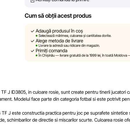
Cu toate acestea, în ciuda controlului constant, Spo
acuratețea absolută a tuturor datelor afișate pe site,
tehnice sau disfuncționalități. De asemenea, nu ne
Cum să obții acest produs
conținutul și actualitatea informațiilor de pe resurse 
linkuri pe site-ul nostru.
Adaugă produsul în coș
Selectează mărimea, culoarea și cantitatea dorite.
Alege metoda de livrare
Sportlandia își rezervă dreptul de a modifica, în mod un
Livrare la adresă sau ridicare din magazin.
prealabilă, descrierile, caracteristicile și proprietăți
Primiți comanda
site sunt simulate și au un caracter pur ilustrativ. I
În Chișinău — livrare gratuită de la 1999 lei, în toată Moldova 
sunt oferite exclusiv în scop informativ.
Prețurile produselor, precum și condițiile de acordare a
rate și creditării pot fi modificate de către compania S
notificare prealabilă.
J ID3805, in culoare rosie, sunt create pentru tinerii jucatori ca
nament. Modelul face parte din categoria fotbal si este potrivit pen
Echipa noastră verifică și actualizează periodic inform
și corecta prompt eventualele erori în cel mai scurt 
F J este constructia practica pentru joc pe suprafete sintetice si
ide, schimbarilor de directie si miscarilor scurte. Culoarea rosie 