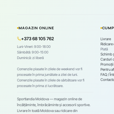
MAGAZIN ONLINE
CUMP
+373 68 105 762
Livrare
Ridicare
Luni-Vineri: 9:00-18:00
Plată
Sâmbătă: 9:00-15:00
Schimb ș
Duminică: zi liberă
Carduri 
Promoții
Comenzile plasate în zilele de weekend vor fi
Pentru af
FAQ / Înt
procesate în prima jumătate a zilei de luni.
Contacta
Comenzile plasate în zilele de sărbătoare vor fi
procesate în prima zi lucrătoare.
Sportlandia Moldova — magazin online de
încălțăminte, îmbrăcăminte și accesorii sportive.
Livrare în toată Moldova sau ridicare din