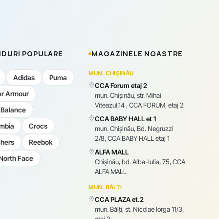
DURI POPULARE
MAGAZINELE NOASTRE
MUN. CHIȘINĂU
Adidas
Puma
CCA Forum etaj 2
r Armour
mun. Chişinău, str. Mihai
Viteazul,14 , CCA FORUM, etaj 2
Balance
CCA BABY HALL et 1
mbia
Crocs
mun. Chişinău, Bd. Negruzzi
2/8, CCA BABY HALL etaj 1
hers
Reebok
ALFA MALL
North Face
Chișinău, bd. Alba-Iulia, 75, CCA
ALFA MALL
MUN. BĂLȚI
CCA PLAZA et.2
mun. Bălți, st. Nicolae Iorga 11/3,