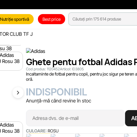
Nutriție sportivă
Best price
ATOR CLUB TF J
Ghete pentu fotbal Adidas
Cod produs:
1120452
Articol:
ID3805
Incaltaminte de fotbal pentru copii, pentru joc sigur pe teren art
oră.
INDISPONIBIL
Anunță-mă când revine în stoc
A
CULOARE:
ROSU