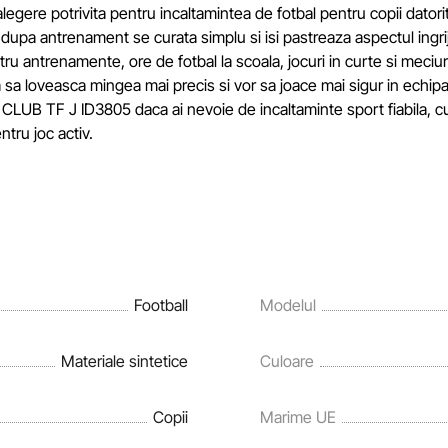
alegere potrivita pentru incaltamintea de fotbal pentru copii datori
ar dupa antrenament se curata simplu si isi pastreaza aspectul ingrij
ntrenamente, ore de fotbal la scoala, jocuri in curte si meciuri
a sa loveasca mingea mai precis si vor sa joace mai sigur in echipa
LUB TF J ID3805 daca ai nevoie de incaltaminte sport fiabila, c
ntru joc activ.
Football
Modelul
Materiale sintetice
Culoare
Copii
Marime UE