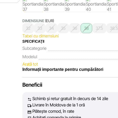
DIMENSIUNE
(EUR)
32
33
34
35
36
38
37.5
38.5
Tabel cu dimensiuni
SPECIFICAŢII
Subcategorie
Modelul
Arată tot
Informații importante pentru cumpărători
Noi, echipa rețelei de magazine Sportlandia, apreciem 
Beneficii
fiecare zi depunem eforturi pentru ca informațiile des
prezentate pe site să fie cât mai complete, obiective
Schimb și retur gratuit în decurs de 14 zile
vă oferim informații corecte și veridice, pentru ca dv
Livrare în Moldova de la 1 oră
decizie de cumpărare.
Plătește comod, în rate
Achitați comanda la primire