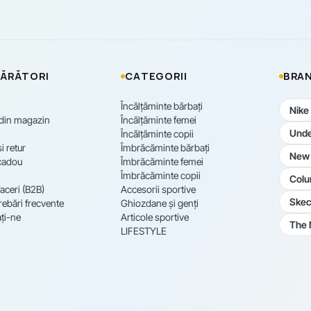
ĂRĂTORI
CATEGORII
BRAN
Încălțăminte bărbați
Nike
 din magazin
Încălțăminte femei
Unde
Încălțăminte copii
i retur
Îmbrăcăminte bărbați
New 
cadou
Îmbrăcăminte femei
Îmbrăcăminte copii
Colu
aceri (B2B)
Accesorii sportive
Skec
rebări frecvente
Ghiozdane și genți
ți-ne
Articole sportive
The 
LIFESTYLE