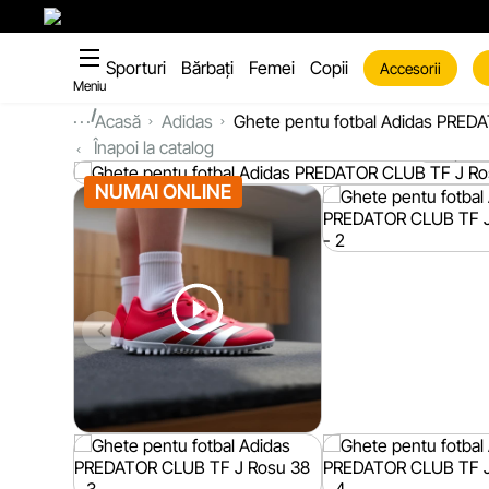
Sporturi
Bărbați
Femei
Copii
Accesorii
Meniu
...
Acasă
Adidas
Ghete pentu fotbal Adidas PRED
Înapoi la catalog
NUMAI ONLINE