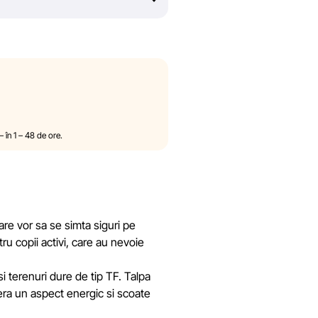
rtlandia nu poate garanta
 din cauza unor posibile erori
 asumăm responsabilitatea pentru
externe, către care pot exista
ilateral și fără notificare
le produselor. Imaginile prezentate pe
nformațiile generale despre produse
— în 1 – 48 de ore.
 reducerilor, cadourilor, plăților în
portlandia în mod unilateral și fără
re vor sa se simta siguri pe
tru copii activi, care au nevoie
ațiile de pe site pentru a identifica
termen rezonabil.
 terenuri dure de tip TF. Talpa
ofera un aspect energic si scoate