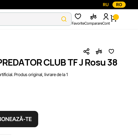
RU
RO
Favorite
Comparare
Cont
 PREDATOR CLUB TF J Rosu 38
ificial. Produs original, livrare de la 1
BONEAZĂ-TE