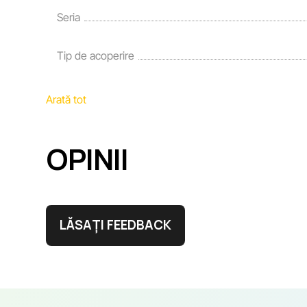
Seria
Tip de acoperire
Arată tot
OPINII
LĂSAȚI FEEDBACK