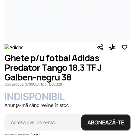
Ghete p/u fotbal Adidas
Predator Tango 18.3 TF J
Galben-negru 38
Cod produs:
379960
Articol:
DB2328
INDISPONIBIL
Anunță-mă când revine în stoc
ABONEAZĂ-TE