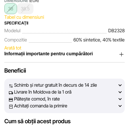
DIMENSIUNE
(EUR)
38
38.5
Tabel cu dimensiuni
SPECIFICAŢII
Modelul
DB2328
Compozitie
60% sintetice, 40% textile
Arată tot
Informații importante pentru cumpărători
Noi, echipa rețelei de magazine Sportlandia, apreciem
Beneficii
încrederea clienților noștri. În fiecare zi depunem eforturi
pentru ca informațiile despre produsele și serviciile
Schimb și retur gratuit în decurs de 14 zile
prezentate pe site să fie cât mai complete, obiective și
Livrare în Moldova de la 1 oră
actuale. Scopul nostru este să vă oferim informații corecte și
Plătește comod, în rate
veridice, pentru ca dvs. să puteți lua cea mai bună decizie
Achitați comanda la primire
de cumpărare.
Cum să obții acest produs
Cu toate acestea, în ciuda controlului constant, Sportlandia
nu poate garanta acuratețea absolută a tuturor datelor