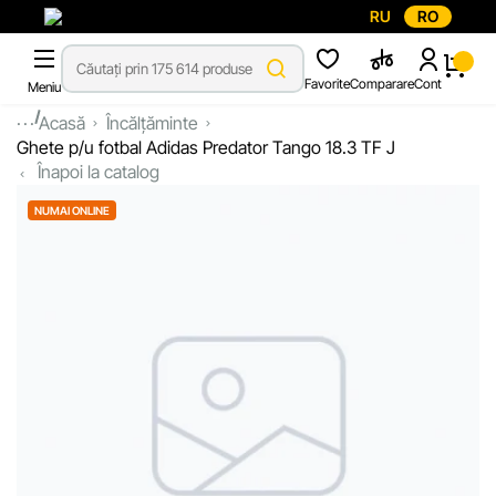
RU
RO
Favorite
Comparare
Cont
Meniu
...
Acasă
Încălțăminte
Ghete p/u fotbal Adidas Predator Tango 18.3 TF J
Înapoi la catalog
NUMAI ONLINE