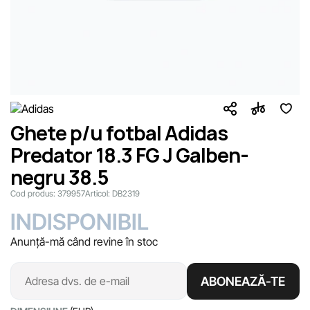
Ghete p/u fotbal Adidas
Predator 18.3 FG J Galben-
negru 38.5
Cod produs:
379957
Articol:
DB2319
INDISPONIBIL
Anunță-mă când revine în stoc
ABONEAZĂ-TE