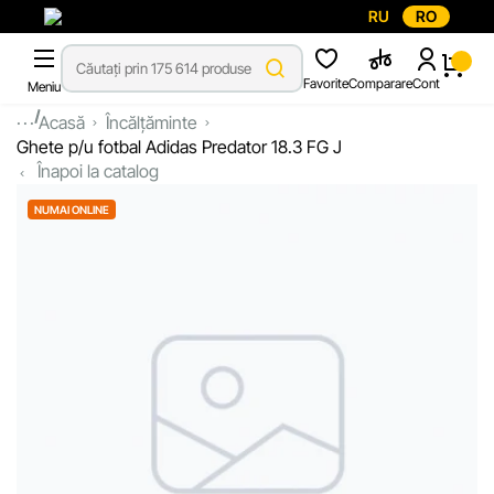
RU
RO
Favorite
Comparare
Cont
Meniu
...
Acasă
Încălțăminte
Ghete p/u fotbal Adidas Predator 18.3 FG J
Înapoi la catalog
NUMAI ONLINE