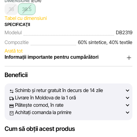
DIMENSIUNE
(EUR)
38
38.5
Tabel cu dimensiuni
SPECIFICAŢII
Modelul
DB2319
Compozitie
60% sintetice, 40% textile
Arată tot
Informații importante pentru cumpărători
Noi, echipa rețelei de magazine Sportlandia, apreciem
Beneficii
încrederea clienților noștri. În fiecare zi depunem eforturi
pentru ca informațiile despre produsele și serviciile
Schimb și retur gratuit în decurs de 14 zile
prezentate pe site să fie cât mai complete, obiective și
Livrare în Moldova de la 1 oră
actuale. Scopul nostru este să vă oferim informații corecte și
Plătește comod, în rate
veridice, pentru ca dvs. să puteți lua cea mai bună decizie
Achitați comanda la primire
de cumpărare.
Cum să obții acest produs
Cu toate acestea, în ciuda controlului constant, Sportlandia
nu poate garanta acuratețea absolută a tuturor datelor