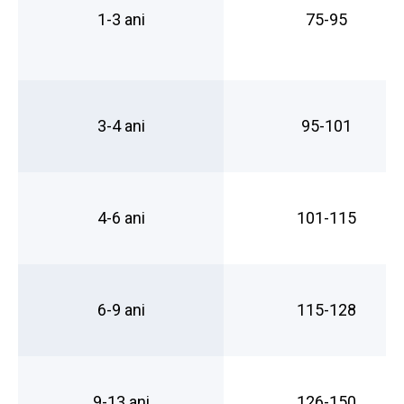
1-3 ani
75-95
3-4 ani
95-101
4-6 ani
101-115
6-9 ani
115-128
9-13 ani
126-150