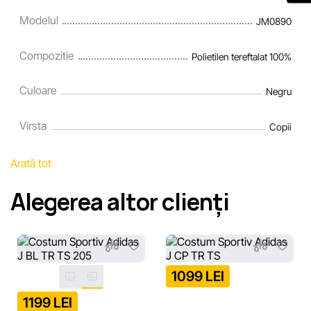
Modelul
JM0890
Compozitie
Polietilen tereftalat 100%
Culoare
Negru
Virsta
Copii
Arată tot
Alegerea altor clienți
1099 LEI
1199 LEI