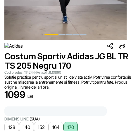
Costum Sportiv Adidas JG BL TR
TS 205 Negru 170
Cod produs:
1142444
Articol:
JM0890
Solutie practica pentru sport si un stil de viata activ. Potrivirea confortabil
sustine miscarea la antrenamente si fitness. Potrivit pentru fete. Produs
original, livrare de la 1 oră.
1099
LEI
DIMENSIUNE
(SUA)
128
140
152
164
170