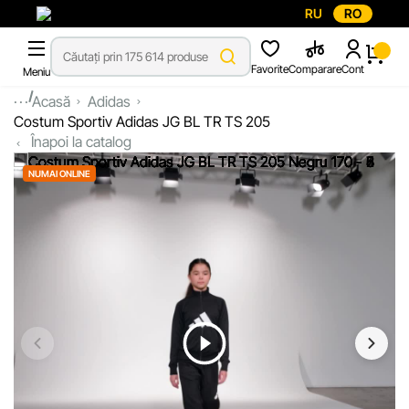
RU
RO
Favorite
Comparare
Cont
Meniu
...
Acasă
Adidas
Costum Sportiv Adidas JG BL TR TS 205
Înapoi la catalog
NUMAI ONLINE