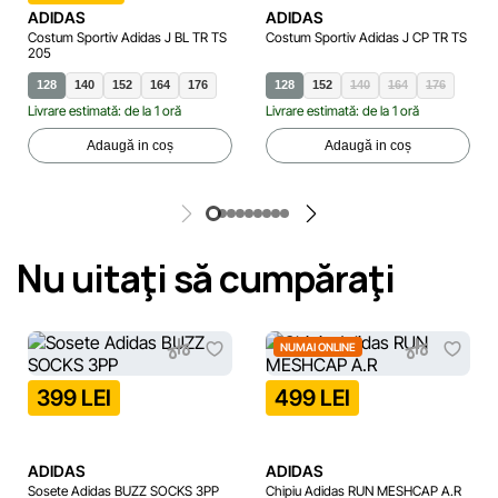
ADIDAS
ADIDAS
Costum Sportiv Adidas J BL TR TS
Costum Sportiv Adidas J CP TR TS
205
128
140
152
164
176
128
152
140
164
176
Livrare estimată: de la 1 oră
Livrare estimată: de la 1 oră
Adaugă in coș
Adaugă in coș
Nu uitaţi să cumpăraţi
NUMAI ONLINE
399 LEI
499 LEI
ADIDAS
ADIDAS
Sosete Adidas BUZZ SOCKS 3PP
Chipiu Adidas RUN MESHCAP A.R