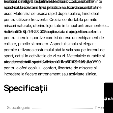
mai scurt termen rezonabil.
Culoarea neagra se potriveste usor cu orice incaltaminte
Realizat din 100% polietilen tereftalat, costumul este
sport sau accesorii, fiind practica si usor de asortat.
rezistent la uzura, isi pastreaza bine forma si se intretine
usor. Materialul se usuca rapid dupa spalare, fiind ideal
pentru utilizare frecventa. Croiala confortabila permite
miscari naturale, oferind lejeritate in timpul antrenamentelor,
activitatilor sportive, plimbarilor sau timpului liber.
Adidas JG BL TR TS 205 reprezinta o alegere excelenta
pentru tinerele sportive care isi doresc un echipament de
calitate, practic si modern. Aspectul simplu si elegant
permite utilizarea costumului atat la sala sau pe terenul de
sport, cat si in activitatile de zi cu zi. Materialele durabile si
atentia la detalii contribuie la o utilizare indelungata.
Alege costumul sport Adidas JG BL TR TS 205 JM0890
pentru a oferi copilului confort, libertate de miscare si
incredere la fiecare antrenament sau activitate zilnica.
Specificaţii
Lăsați pă
Subcategorie
Fitness