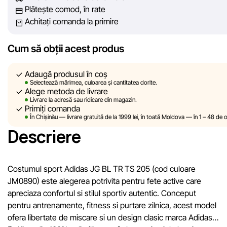
Plătește comod, în rate
poate garanta acuratețea absolută a tuturor datelor afișate pe s
Achitați comanda la primire
din cauza unor posibile erori tehnice sau disfuncționalități. De
asemenea, nu ne asumăm responsabilitatea pentru conținutul 
actualitatea informațiilor de pe resurse externe, către care pot
Cum să obții acest produs
exista linkuri pe site-ul nostru.
Adaugă produsul în coș
Sportlandia își rezervă dreptul de a modifica, în mod unilateral ș
Selectează mărimea, culoarea și cantitatea dorite.
Alege metoda de livrare
fără notificare prealabilă, descrierile, caracteristicile și proprietăț
Livrare la adresă sau ridicare din magazin.
produselor. Imaginile prezentate pe site sunt simulate și au un
Primiți comanda
În Chișinău — livrare gratuită de la 1999 lei, în toată Moldova — în 1 – 48 de o
caracter pur ilustrativ. Informațiile generale despre produse su
Descriere
oferite exclusiv în scop informativ.
Prețurile produselor, precum și condițiile de acordare a reduceri
cadourilor, plăților în rate și creditării pot fi modificate de către
Costumul sport Adidas JG BL TR TS 205 (cod culoare
compania Sportlandia în mod unilateral și fără notificare prealabi
JM0890) este alegerea potrivita pentru fete active care
apreciaza confortul si stilul sportiv autentic. Conceput
Echipa noastră verifică și actualizează periodic informațiile de 
pentru antrenamente, fitness si purtare zilnica, acest model
site pentru a identifica și corecta prompt eventualele erori în ce
ofera libertate de miscare si un design clasic marca Adidas.