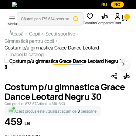
RU
RO
Favorite
Comparare
Cont
Meniu
...
Acasă
Copii
Secții sportive
Gimnastică pentru copii
Costum p/u gimnastica Grace Dance Leotard
Înapoi la catalog
Costum p/u gimnastica Grace
Dance Leotard Negru 30
Cod produs:
873157
Articol:
14316-BK3
Acest produs este vizualizat acum de
3
persoane
459
LEI