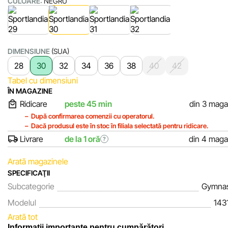
CULOARE:
NEGRU
DIMENSIUNE
(SUA)
28
30
32
34
36
38
40
42
Tabel cu dimensiuni
ÎN MAGAZINE
Ridicare
peste 45 min
din 3 maga
După confirmarea comenzii cu operatorul.
Dacă produsul este în stoc în filiala selectată pentru ridicare.
Livrare
de la 1 oră
din 4 maga
?
Arată magazinele
SPECIFICAŢII
Subcategorie
Gymnas
Modelul
143
Arată tot
Informații importante pentru cumpărători