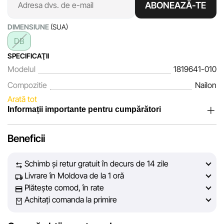
ABONEAZĂ-TE
DIMENSIUNE
(SUA)
DB
SPECIFICAŢII
Modelul
1819641-010
Compozitie
Nailon
Arată tot
Informații importante pentru cumpărători
Noi, echipa rețelei de magazine Sportlandia, apreciem
Beneficii
încrederea clienților noștri. În fiecare zi depunem eforturi
pentru ca informațiile despre produsele și serviciile
Schimb și retur gratuit în decurs de 14 zile
prezentate pe site să fie cât mai complete, obiective și
Livrare în Moldova de la 1 oră
actuale. Scopul nostru este să vă oferim informații corecte și
Plătește comod, în rate
veridice, pentru ca dvs. să puteți lua cea mai bună decizie
Achitați comanda la primire
de cumpărare.