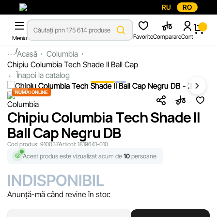
RU
RO
Favorite
Comparare
Cont
Meniu
...
Acasă
Columbia
Chipiu Columbia Tech Shade II Ball Cap
Înapoi la catalog
NUMAI ONLINE
Chipiu Columbia Tech Shade II
Ball Cap Negru DB
Cod produs:
910037
Articol:
1819641-010
Acest produs este vizualizat acum de
10
persoane
INDISPONIBIL
Anunță-mă când revine în stoc