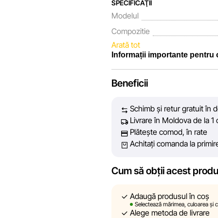
SPECIFICAŢII
Modelul
Compozitie
Arată tot
Informații importante pentru
Noi, echipa rețelei de magazine 
Beneficii
fiecare zi depunem eforturi pent
prezentate pe site să fie cât ma
Schimb și retur gratuit în 
vă oferim informații corecte și 
Livrare în Moldova de la 1 
decizie de cumpărare.
Plătește comod, în rate
Achitați comanda la primir
Cu toate acestea, în ciuda cont
acuratețea absolută a tuturor dat
tehnice sau disfuncționalități
Cum să obții acest prod
conținutul și actualitatea inform
linkuri pe site-ul nostru.
Adaugă produsul în coș
Selectează mărimea, culoarea și ca
Alege metoda de livrare
Sportlandia își rezervă dreptul de