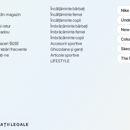
Încălțăminte bărbați
Nike
 din magazin
Încălțăminte femei
Unde
Încălțăminte copii
i retur
Îmbrăcăminte bărbați
New 
cadou
Îmbrăcăminte femei
Îmbrăcăminte copii
Colu
aceri (B2B)
Accesorii sportive
Skec
rebări frecvente
Ghiozdane și genți
ți-ne
Articole sportive
The 
LIFESTYLE
AȚII LEGALE