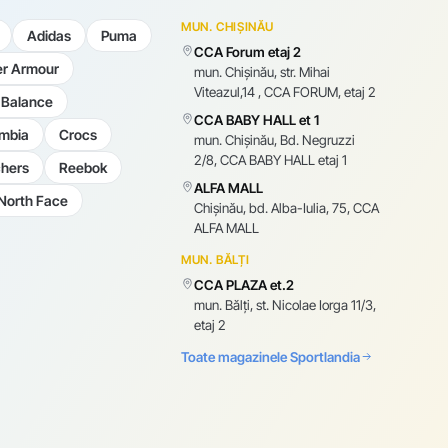
MUN. CHIȘINĂU
Adidas
Puma
CCA Forum etaj 2
r Armour
mun. Chişinău, str. Mihai
Viteazul,14 , CCA FORUM, etaj 2
Balance
CCA BABY HALL et 1
mbia
Crocs
mun. Chişinău, Bd. Negruzzi
2/8, CCA BABY HALL etaj 1
hers
Reebok
ALFA MALL
North Face
Chișinău, bd. Alba-Iulia, 75, CCA
ALFA MALL
MUN. BĂLȚI
CCA PLAZA et.2
mun. Bălți, st. Nicolae Iorga 11/3,
etaj 2
Toate magazinele Sportlandia