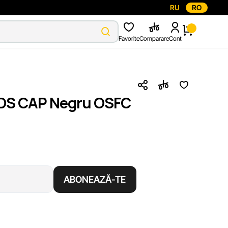
RU
RO
Favorite
Comparare
Cont
IDS CAP Negru OSFC
ABONEAZĂ-TE