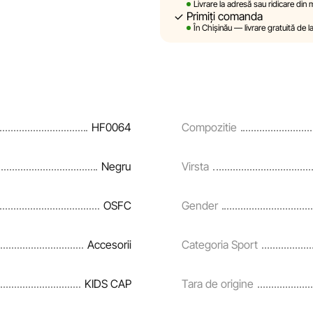
Livrare la adresă sau ridicare din
prealabilă, descrierile, caracteri
Primiți comanda
site sunt simulate și au un carac
În Chișinău — livrare gratuită de l
sunt oferite exclusiv în scop inf
Prețurile produselor, precum și co
rate și creditării pot fi modific
notificare prealabilă.
HF0064
Compozitie
Echipa noastră verifică și actual
și corecta prompt eventualele er
Negru
Virsta
OSFC
Gender
Accesorii
Categoria Sport
KIDS CAP
Tara de origine