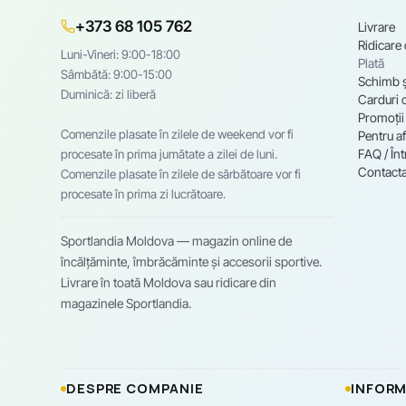
+373 68 105 762
Livrare
Ridicare
Luni-Vineri: 9:00-18:00
Plată
Sâmbătă: 9:00-15:00
Schimb ș
Duminică: zi liberă
Carduri 
Promoții
Comenzile plasate în zilele de weekend vor fi
Pentru af
FAQ / Înt
procesate în prima jumătate a zilei de luni.
Contacta
Comenzile plasate în zilele de sărbătoare vor fi
procesate în prima zi lucrătoare.
Sportlandia Moldova — magazin online de
încălțăminte, îmbrăcăminte și accesorii sportive.
Livrare în toată Moldova sau ridicare din
magazinele Sportlandia.
DESPRE COMPANIE
INFORM