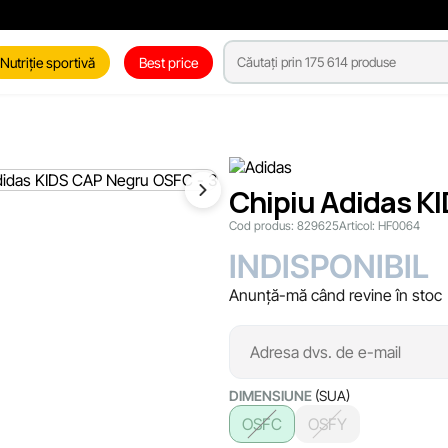
Nutriție sportivă
Best price
Chipiu Adidas K
Cod produs:
829625
Articol:
HF0064
INDISPONIBIL
Anunță-mă când revine în stoc
DIMENSIUNE
(SUA)
OSFC
OSFY