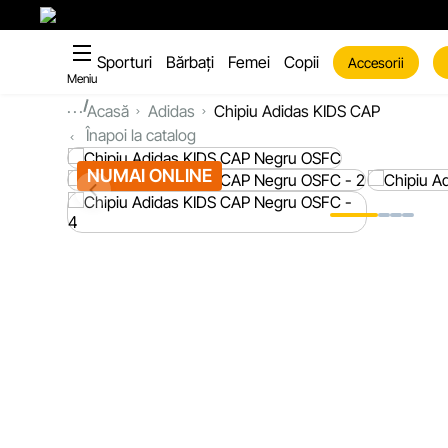
Sporturi
Bărbați
Femei
Copii
Accesorii
Meniu
...
Acasă
Adidas
Chipiu Adidas KIDS CAP
Înapoi la catalog
NUMAI ONLINE