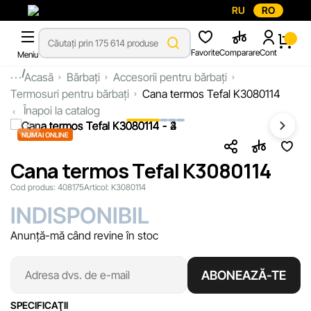
RU
RO
Favorite
Comparare
Cont
Meniu
...
Acasă
Bărbați
Accesorii pentru bărbați
Termosuri pentru bărbați
Cana termos Tefal K3080114
Înapoi la catalog
NUMAI ONLINE
Cana termos Tefal K3080114
Cod produs:
408175
Articol:
K3080114
INDISPONIBIL
Anunță-mă când revine în stoc
ABONEAZĂ-TE
SPECIFICAŢII