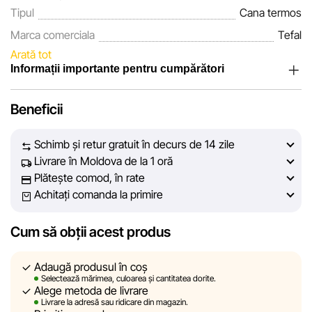
Tipul
Cana termos
Marca comerciala
Tefal
Arată tot
Informații importante pentru cumpărători
Noi, echipa rețelei de magazine Sportlandia, apreciem
Beneficii
încrederea clienților noștri. În fiecare zi depunem eforturi
pentru ca informațiile despre produsele și serviciile
Schimb și retur gratuit în decurs de 14 zile
prezentate pe site să fie cât mai complete, obiective și
Livrare în Moldova de la 1 oră
actuale. Scopul nostru este să vă oferim informații corecte și
Plătește comod, în rate
veridice, pentru ca dvs. să puteți lua cea mai bună decizie
Achitați comanda la primire
de cumpărare.
Cum să obții acest produs
Cu toate acestea, în ciuda controlului constant, Sportlandia
nu poate garanta acuratețea absolută a tuturor datelor
afișate pe site, din cauza unor posibile erori tehnice sau
Adaugă produsul în coș
Selectează mărimea, culoarea și cantitatea dorite.
disfuncționalități. De asemenea, nu ne asumăm
Alege metoda de livrare
responsabilitatea pentru conținutul și actualitatea
Livrare la adresă sau ridicare din magazin.