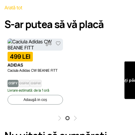
de pe site pentru a identifica și corecta prompt eventualele
Arată tot
erori în cel mai scurt termen rezonabil.
S-ar putea să vă placă
499 LEI
ADIDAS
Caciula Adidas CW BEANIE FITT
Lăsați pă
OSFY
OSFM
OSFW
Livrare estimată: de la 1 oră
Adaugă in coș