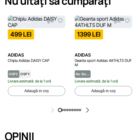
Nu uitaţi să cumpăraţi
499 LEI
1399 LEI
ADIDAS
ADIDAS
Chipiu Adidas DAISY CAP
Geanta sport Adidas 4ATHLTS DUF
M
OSFC
OSFY
No Siz…
Livrare estimată: de la 1 oră
Livrare estimată: de la 1 oră
Adaugă in coș
Adaugă in coș
OPINII