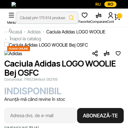
RU
RO
Favorite
Comparare
Cont
Meniu
...
Acasă
Adidas
Caciula Adidas LOGO WOOLIE
Înapoi la catalog
NUMAI ONLINE
Caciula Adidas LOGO WOOLIE
Bej OSFC
Cod produs:
776523
Articol:
GS2105
INDISPONIBIL
Anunță-mă când revine în stoc
ABONEAZĂ-TE
DIMENSIUNE
(SUA)