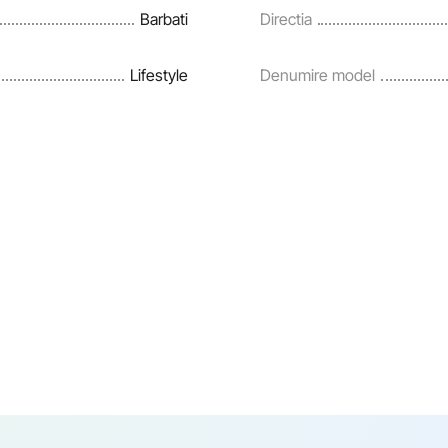
Barbati
Directia
Lifestyle
Denumire model