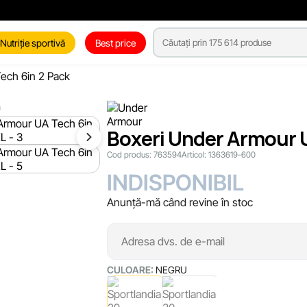
Nutriție sportivă
Best price
ech 6in 2 Pack
Boxeri Under Armour 
Cod produs:
763594
Articol:
1363619-600
INDISPONIBIL
Anunță-mă când revine în stoc
CULOARE:
NEGRU