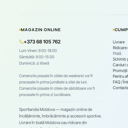
MAGAZIN ONLINE
CUMP
+373 68 105 762
Livrare
Ridicare
Luni-Vineri: 9:00-18:00
Plată
Sâmbătă: 9:00-15:00
Schimb ș
Duminică: zi liberă
Carduri 
Promoții
Comenzile plasate în zilele de weekend vor fi
Pentru af
FAQ / Înt
procesate în prima jumătate a zilei de luni.
Contacta
Comenzile plasate în zilele de sărbătoare vor fi
procesate în prima zi lucrătoare.
Sportlandia Moldova — magazin online de
încălțăminte, îmbrăcăminte și accesorii sportive.
Livrare în toată Moldova sau ridicare din