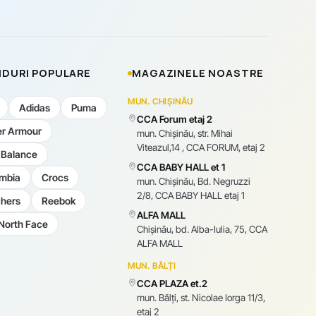
DURI POPULARE
MAGAZINELE NOASTRE
MUN. CHIȘINĂU
Adidas
Puma
CCA Forum etaj 2
r Armour
mun. Chişinău, str. Mihai
Viteazul,14 , CCA FORUM, etaj 2
Balance
CCA BABY HALL et 1
mbia
Crocs
mun. Chişinău, Bd. Negruzzi
2/8, CCA BABY HALL etaj 1
hers
Reebok
ALFA MALL
North Face
Chișinău, bd. Alba-Iulia, 75, CCA
ALFA MALL
MUN. BĂLȚI
CCA PLAZA et.2
mun. Bălți, st. Nicolae Iorga 11/3,
etaj 2