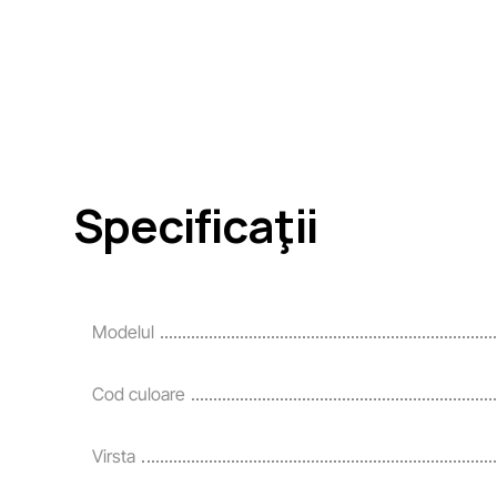
Specificaţii
Modelul
Cod culoare
Virsta