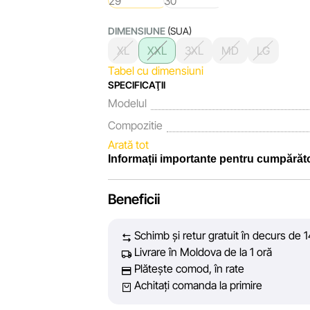
DIMENSIUNE
(SUA)
XL
XXL
3XL
MD
LG
Tabel cu dimensiuni
SPECIFICAŢII
Modelul
Compozitie
Arată tot
Informații importante pentru cumpărăto
Noi, echipa rețelei de magazine Sportlandia
Beneficii
fiecare zi depunem eforturi pentru ca infor
prezentate pe site să fie cât mai complete,
Schimb și retur gratuit în decurs de 1
vă oferim informații corecte și veridice, p
Livrare în Moldova de la 1 oră
decizie de cumpărare.
Plătește comod, în rate
Achitați comanda la primire
Cu toate acestea, în ciuda controlului con
acuratețea absolută a tuturor datelor afișat