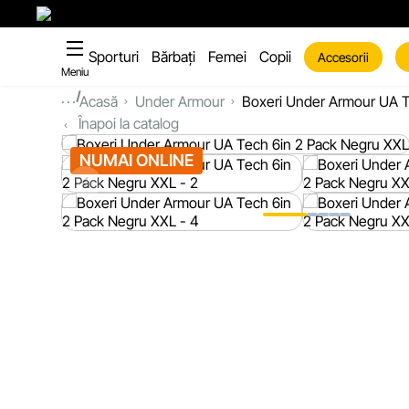
Sporturi
Bărbați
Femei
Copii
Accesorii
Meniu
...
Acasă
Under Armour
Boxeri Under Armour UA T
Înapoi la catalog
NUMAI ONLINE