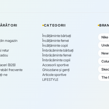
ĂRĂTORI
CATEGORII
BRAN
Încălțăminte bărbați
Nike
 din magazin
Încălțăminte femei
Unde
Încălțăminte copii
i retur
Îmbrăcăminte bărbați
New 
cadou
Îmbrăcăminte femei
Îmbrăcăminte copii
Colu
aceri (B2B)
Accesorii sportive
Skec
rebări frecvente
Ghiozdane și genți
ți-ne
Articole sportive
The 
LIFESTYLE