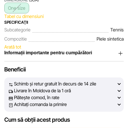
One size
Tabel cu dimensiuni
SPECIFICAŢII
Subcategorie
Tennis
Compozitie
Piele sintetica
Arată tot
Informații importante pentru cumpărători
Noi, echipa rețelei de magazine Sportlandia, apreciem
Beneficii
încrederea clienților noștri. În fiecare zi depunem eforturi
pentru ca informațiile despre produsele și serviciile
Schimb și retur gratuit în decurs de 14 zile
prezentate pe site să fie cât mai complete, obiective și
Livrare în Moldova de la 1 oră
actuale. Scopul nostru este să vă oferim informații corecte și
Plătește comod, în rate
veridice, pentru ca dvs. să puteți lua cea mai bună decizie
Achitați comanda la primire
de cumpărare.
Cum să obții acest produs
Cu toate acestea, în ciuda controlului constant, Sportlandia
nu poate garanta acuratețea absolută a tuturor datelor