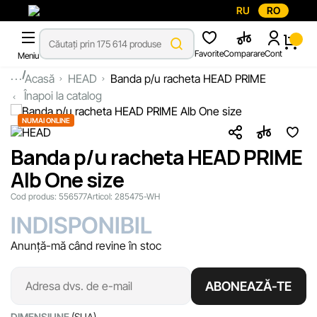
RU
RO
Favorite
Comparare
Cont
Meniu
...
Acasă
HEAD
Banda p/u racheta HEAD PRIME
Înapoi la catalog
NUMAI ONLINE
Banda p/u racheta HEAD PRIME
Alb One size
Cod produs:
556577
Articol:
285475-WH
INDISPONIBIL
Anunță-mă când revine în stoc
ABONEAZĂ-TE
DIMENSIUNE
(SUA)