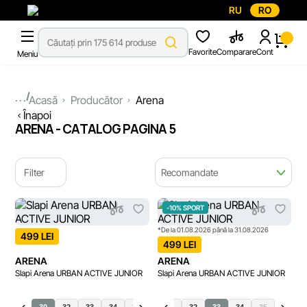
RU
RO
Favorite
Comparare
Cont
Meniu
...
Acasă
Producător
Arena
Înapoi
ARENA - CATALOG PAGINA 5
Filter
Recomandate
-10% SPORT
*De la 01.08.2026 până la 31.08.2026
499 LEI
499 LEI
ARENA
ARENA
Slapi Arena URBAN ACTIVE JUNIOR
Slapi Arena URBAN ACTIVE JUNIOR
30
32
33
34
35
30
31
31
32
33
34
35