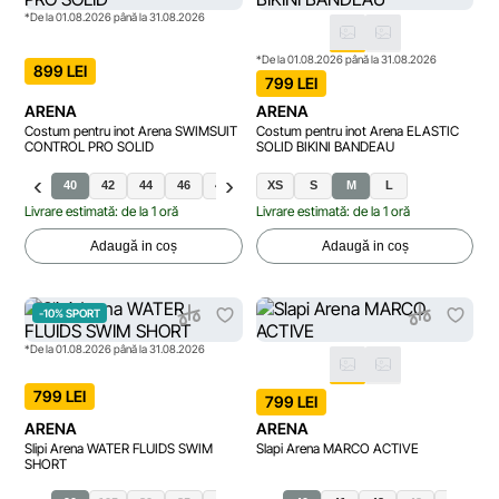
*De la 01.08.2026 până la 31.08.2026
*De la 01.08.2026 până la 31.08.2026
899 LEI
799 LEI
ARENA
ARENA
Costum pentru inot Arena SWIMSUIT
Costum pentru inot Arena ELASTIC
CONTROL PRO SOLID
SOLID BIKINI BANDEAU
40
42
44
46
48
38
XS
S
M
L
Livrare estimată: de la 1 oră
Livrare estimată: de la 1 oră
Adaugă in coș
Adaugă in coș
-10% SPORT
*De la 01.08.2026 până la 31.08.2026
799 LEI
799 LEI
ARENA
ARENA
Slipi Arena WATER FLUIDS SWIM
Slapi Arena MARCO ACTIVE
SHORT