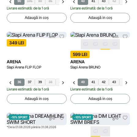
100
90
105
80
85
95
40
41
43
42
44
45
Livrare estimată: de la 1 oră
Livrare estimată: de la 1 oră
Adaugă in coș
Adaugă in coș
349 LEI
599 LEI
ARENA
ARENA
Slapi Arena FLIP FLOP
Slapi Arena BRUNO
36
37
39
38
40
41
42
40
43
41
44
42
45
43
46
45
44
Livrare estimată: de la 1 oră
Livrare estimată: de la 1 oră
Adaugă in coș
Adaugă in coș
-10% SPORT
-10% SPORT
*De la 01.08.2026 până la 31.08.2026