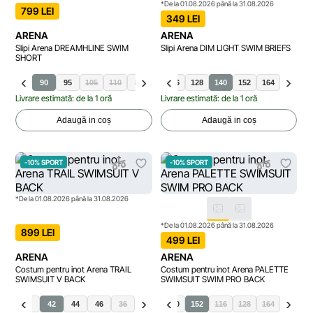
*De la 01.08.2026 până la 31.08.2026
799 LEI
349 LEI
ARENA
ARENA
Slipi Arena DREAMHLINE SWIM
Slipi Arena DIM LIGHT SWIM BRIEFS
SHORT
0
85
90
95
105
110
80
116
128
140
152
164
Livrare estimată: de la 1 oră
Livrare estimată: de la 1 oră
Adaugă in coș
Adaugă in coș
-10% SPORT
-10% SPORT
*De la 01.08.2026 până la 31.08.2026
*De la 01.08.2026 până la 31.08.2026
899 LEI
499 LEI
ARENA
ARENA
Costum pentru inot Arena TRAIL
Costum pentru inot Arena PALETTE
SWIMSUIT V BACK
SWIMSUIT SWIM PRO BACK
38
40
42
44
46
36
140
152
116
128
164