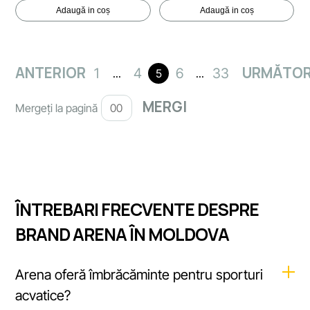
Adaugă in coș
Adaugă in coș
ANTERIOR
URMĂTO
1
4
6
33
...
5
...
Mergeți la pagină
ÎNTREBARI FRECVENTE DESPRE
BRAND ARENA ÎN MOLDOVA
Arena oferă îmbrăcăminte pentru sporturi
acvatice?