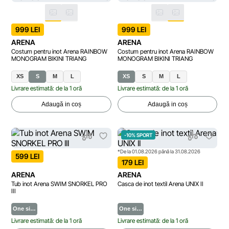
999 LEI
999 LEI
ARENA
ARENA
Costum pentru inot Arena RAINBOW
Costum pentru inot Arena RAINBOW
MONOGRAM BIKINI TRIANG
MONOGRAM BIKINI TRIANG
XS
S
M
L
XS
S
M
L
Livrare estimată: de la 1 oră
Livrare estimată: de la 1 oră
Adaugă in coș
Adaugă in coș
-10% SPORT
*De la 01.08.2026 până la 31.08.2026
599 LEI
179 LEI
ARENA
ARENA
Tub inot Arena SWIM SNORKEL PRO
Casca de inot textil Arena UNIX II
III
One si…
One si…
Livrare estimată: de la 1 oră
Livrare estimată: de la 1 oră