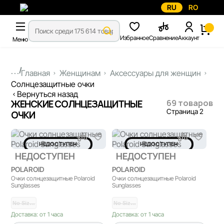
RU
RO
Избранное
Сравнение
Аккаунт
Меню
...
Главная
Женщинам
Аксессуары для женщин
Солнцезащитные очки
Вернуться назад
69 товаров
ЖЕНСКИЕ СОЛНЦЕЗАЩИТНЫЕ
Страница 2
ОЧКИ
НЕДОСТУПЕН
НЕДОСТУПЕН
НЕДОСТУПЕН
НЕДОСТУПЕН
POLAROID
POLAROID
Очки солнцезащитные Polaroid
Очки солнцезащитные Polaroid
Sunglasses
Sunglasses
No Siz…
No Siz…
Доставка: от 1 часа
Доставка: от 1 часа