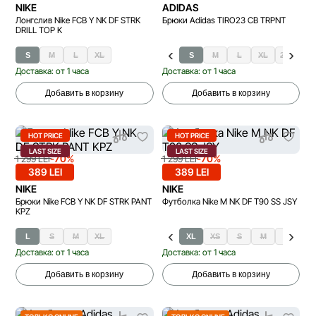
NIKE
ADIDAS
Лонгслив Nike FCB Y NK DF STRK
Брюки Adidas TIRO23 CB TRPNT
DRILL TOP K
S
M
L
XL
S
M
L
XL
2XL
Доставка: от 1 часа
Доставка: от 1 часа
Добавить в корзину
Добавить в корзину
HOT PRICE
HOT PRICE
LAST SIZE
LAST SIZE
-70%
-70%
1 299 LEI
1 299 LEI
389 LEI
389 LEI
NIKE
NIKE
Брюки Nike FCB Y NK DF STRK PANT
Футболка Nike M NK DF T90 SS JSY
KPZ
L
S
M
XL
XL
XS
S
M
L
Доставка: от 1 часа
Доставка: от 1 часа
Добавить в корзину
Добавить в корзину