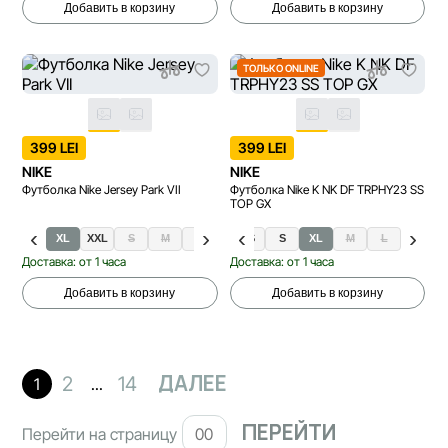
Добавить в корзину
Добавить в корзину
ТОЛЬКО ONLINE
399 LEI
399 LEI
NIKE
NIKE
Футболка Nike Jersey Park VII
Футболка Nike K NK DF TRPHY23 SS
TOP GX
XL
XXL
S
M
L
XS
S
XL
M
L
Доставка: от 1 часа
Доставка: от 1 часа
Добавить в корзину
Добавить в корзину
ДАЛЕЕ
2
14
1
...
Перейти на страницу