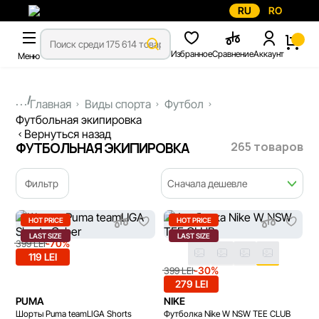
RU
RO
Избранное
Сравнение
Аккаунт
Меню
...
Главная
Виды спорта
Футбол
Футбольная экипировка
Вернуться назад
265 товаров
ФУТБОЛЬНАЯ ЭКИПИРОВКА
Фильтр
Сначала дешевле
HOT PRICE
HOT PRICE
LAST SIZE
LAST SIZE
-70%
399 LEI
119 LEI
-30%
399 LEI
279 LEI
PUMA
NIKE
Шорты Puma teamLIGA Shorts
Футболка Nike W NSW TEE CLUB