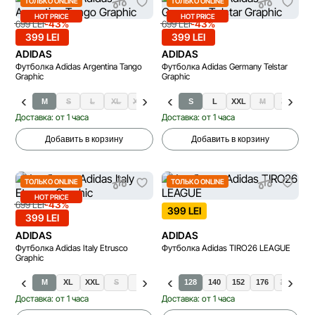
ТОЛЬКО ONLINE
ТОЛЬКО ONLINE
HOT PRICE
HOT PRICE
-43%
-43%
699 LEI
699 LEI
399 LEI
399 LEI
ADIDAS
ADIDAS
Футболка Adidas Argentina Tango
Футболка Adidas Germany Telstar
Graphic
Graphic
M
S
L
XL
XXL
S
L
XXL
M
XL
Доставка: от 1 часа
Доставка: от 1 часа
Добавить в корзину
Добавить в корзину
ТОЛЬКО ONLINE
ТОЛЬКО ONLINE
HOT PRICE
-43%
699 LEI
399 LEI
399 LEI
ADIDAS
ADIDAS
Футболка Adidas Italy Etrusco
Футболка Adidas TIRO26 LEAGUE
Graphic
M
XL
XXL
S
L
128
140
152
176
116
16
Доставка: от 1 часа
Доставка: от 1 часа