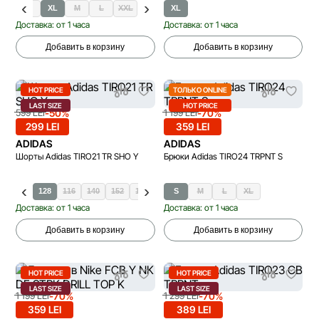
S
XL
M
L
XXL
XL
Доставка: от 1 часа
Доставка: от 1 часа
Добавить в корзину
Добавить в корзину
HOT PRICE
ТОЛЬКО ONLINE
LAST SIZE
HOT PRICE
-50%
-70%
599 LEI
1 199 LEI
299 LEI
359 LEI
ADIDAS
ADIDAS
Шорты Adidas TIRO21 TR SHO Y
Брюки Adidas TIRO24 TRPNT S
128
116
140
152
164
176
S
M
L
XL
Доставка: от 1 часа
Доставка: от 1 часа
Добавить в корзину
Добавить в корзину
HOT PRICE
HOT PRICE
LAST SIZE
LAST SIZE
-70%
-70%
1 199 LEI
1 299 LEI
359 LEI
389 LEI