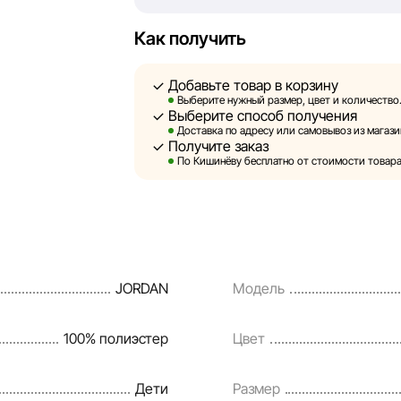
быть размещены на нашем сайте.
Как получить
Sportlandia оставляет за собой право в
предварительного уведомления вносить
Добавьте товар в корзину
и потребительские свойства товаров. И
Выберите нужный размер, цвет и количество
Выберите способ получения
являются смоделированными и служат 
Доставка по адресу или самовывоз из магази
информация о товарах предоставляется
Получите заказ
По Кишинёву бесплатно от стоимости товара 
Цены на товары, а также условия предо
кредитования могут быть изменены ком
порядке и без предварительного уведо
Наша команда регулярно проверяет и о
JORDAN
Модель
своевременно выявлять и исправлять в
разумные сроки.
100% полиэстер
Цвет
Дети
Размер