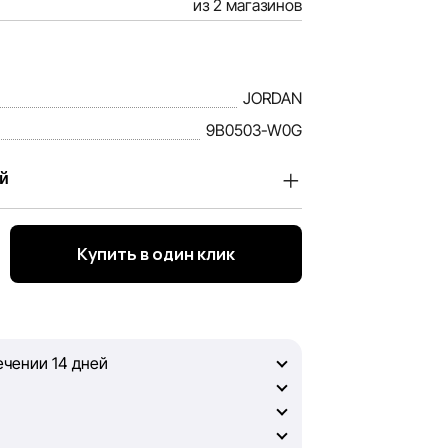
из 2 магазинов
JORDAN
9B0503-W0G
й
a, ценим доверие наших покупателей.
ы информация о товарах и услугах,
Купить в один клик
льно полной, объективной и актуальной.
ой информацией, чтобы вы смогли
ечении 14 дней
ь, Sportlandia не может гарантировать
мещённых на сайте, ввиду возможных
же не отвечаем за содержание и
ресурсах, ссылки на которые могут