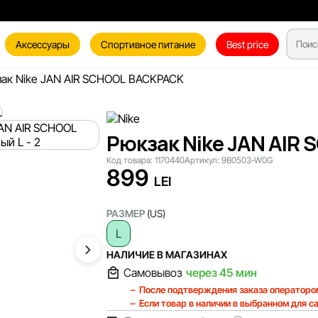
Аксессуары
Спортивное питание
Best price
ак Nike JAN AIR SCHOOL BACKPACK
Рюкзак Nike JAN AIR
Код товара:
1170440
Артикул:
9B0503-W0G
899
LEI
РАЗМЕР
(US)
L
НАЛИЧИЕ В МАГАЗИНАХ
Самовывоз
через 45 мин
После подтверждения заказа операторо
Если товар в наличии в выбранном для с