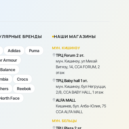
УЛЯРНЫЕ БРЕНДЫ
НАШИ МАГАЗИНЫ
МУН. КИШИНЭУ
Adidas
Puma
ТРЦ Forum 2 эт.
r Armour
мун. Кишинэу, ул Михай
Витязу, 14, CCA FORUM, 2
Balance
этаж
mbia
Crocs
ТРЦ Baby hall 1 эт.
мун. Кишинэу, бул Негруцци,
hers
Reebok
2/8, CCA BABY HALL, 1 этаж
North Face
ALFA MALL
Кишинев, бул. Алба-Юлия, 75
CCA ALFA MALL
МУН. БЕЛЬЦЫ
ТРЦ Plaza 2 эт.