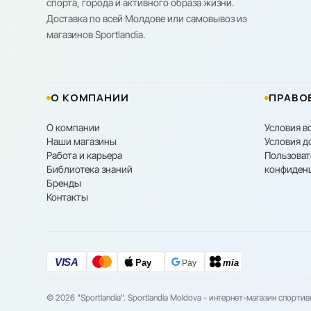
спорта, города и активного образа жизни.
Доставка по всей Молдове или самовывоз из
магазинов Sportlandia.
О КОМПАНИИ
ПРАВО
О компании
Условия в
Наши магазины
Условия д
Работа и карьера
Пользоват
Библиотека знаний
конфиден
Бренды
Контакты
VISA
Pay
mia
Pay
© 2026 "Sportlandia". Sportlandia Moldova - интернет-магазин спорти