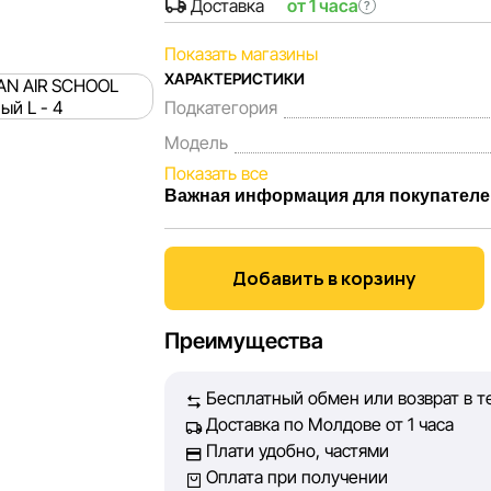
Доставка
от 1 часа
?
Показать магазины
ХАРАКТЕРИСТИКИ
Подкатегория
Модель
Показать все
Важная информация для покупателе
Мы, команда сети магазинов Sportlandi
Каждый день мы работаем над тем, чтоб
Добавить в корзину
представленная на сайте, была максима
Наша цель — обеспечить вас достоверн
Преимущества
принять лучшее решение о покупке.
Бесплатный обмен или возврат в т
Однако, несмотря на постоянный контрол
Доставка по Молдове от 1 часа
абсолютную точность всех данных, раз
Плати удобно, частями
технических ошибок или сбоев. Мы так
Оплата при получении
актуальность информации на сторонних 