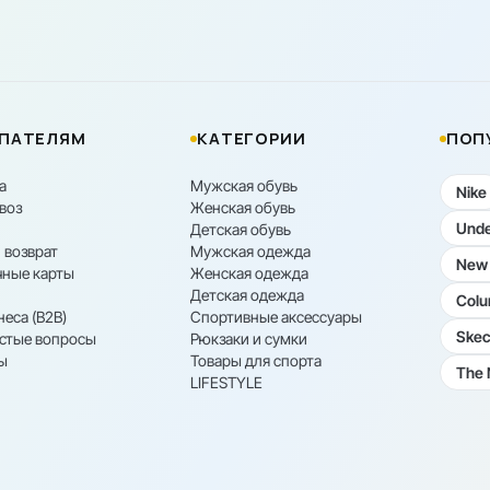
ПАТЕЛЯМ
КАТЕГОРИИ
ПОП
а
Мужская обувь
Nike
воз
Женская обувь
Unde
Детская обувь
 возврат
Мужская одежда
New 
ные карты
Женская одежда
Детская одежда
Colu
неса (B2B)
Спортивные аксессуары
Skec
астые вопросы
Рюкзаки и сумки
ы
Товары для спорта
The 
LIFESTYLE