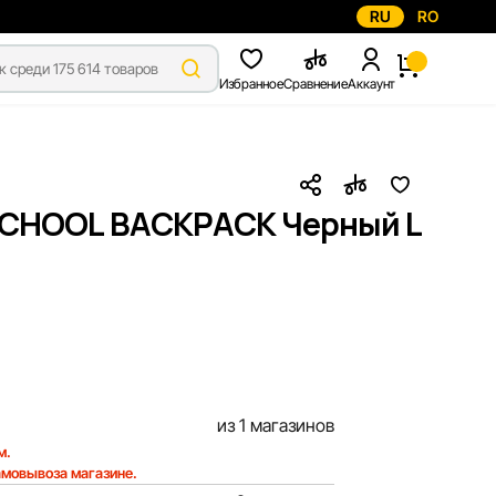
RU
RO
Избранное
Сравнение
Аккаунт
 SCHOOL BACKPACK Черный L
из 1 магазинов
м.
амовывоза магазине.