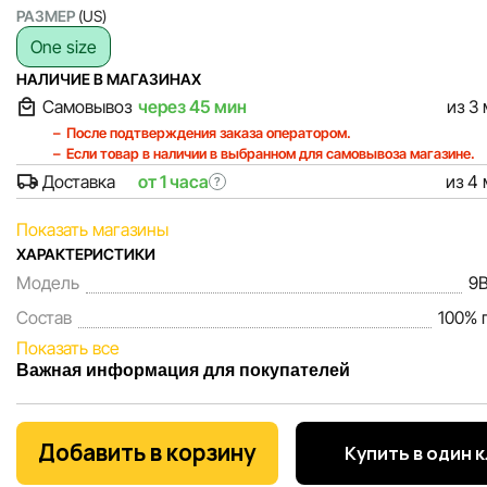
РАЗМЕР
(US)
One size
НАЛИЧИЕ В МАГАЗИНАХ
Самовывоз
через 45 мин
из 3
После подтверждения заказа оператором.
Если товар в наличии в выбранном для самовывоза магазине.
Доставка
от 1 часа
из 4
?
Показать магазины
ХАРАКТЕРИСТИКИ
Модель
9
Состав
100% 
Показать все
Важная информация для покупателей
Мы, команда сети магазинов Sportlandia, ценим доверие 
покупателей. Каждый день мы работаем над тем, чтобы
Добавить в корзину
Купить в один 
информация о товарах и услугах, представленная на сайте