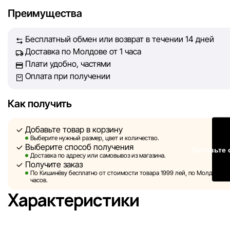
максимально полной, объективной и актуальной. Наша ц
Преимущества
обеспечить вас достоверной информацией, чтобы вы смог
принять лучшее решение о покупке.
Бесплатный обмен или возврат в течении 14 дней
Доставка по Молдове от 1 часа
Однако, несмотря на постоянный контроль, Sportlandia не
Плати удобно, частями
гарантировать абсолютную точность всех данных, размещ
Оплата при получении
сайте, ввиду возможных технических ошибок или сбоев. 
не отвечаем за содержание и актуальность информации н
сторонних ресурсах, ссылки на которые могут быть разм
Как получить
нашем сайте.
Добавьте товар в корзину
Sportlandia оставляет за собой право в одностороннем по
Выберите нужный размер, цвет и количество.
Выберите способ получения
Оставьте 
без предварительного уведомления вносить изменения в 
Доставка по адресу или самовывоз из магазина.
характеристики и потребительские свойства товаров.
Получите заказ
По Кишинёву бесплатно от стоимости товара 1999 лей, по Молдове — з
Изображения, представленные на сайте, являются
часов.
смоделированными и служат исключительно для иллюстр
Характеристики
Общая информация о товарах предоставляется в ознаком
целях.