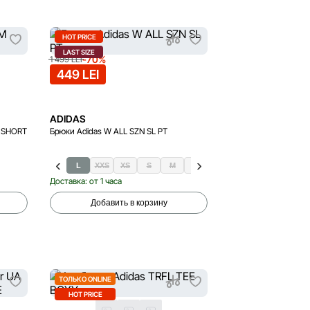
HOT PRICE
LAST SIZE
-70%
1 499 LEI
449 LEI
ADIDAS
 SHORT
Брюки Adidas W ALL SZN SL PT
L
XXS
XS
S
M
XL
Доставка: от 1 часа
Добавить в корзину
ТОЛЬКО ONLINE
HOT PRICE