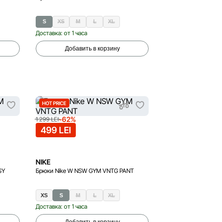
S
XS
M
L
XL
Доставка: от 1 часа
Добавить в корзину
HOT PRICE
-62%
1 299 LEI
499 LEI
NIKE
SY
Брюки Nike W NSW GYM VNTG PANT
XS
S
M
L
XL
Доставка: от 1 часа