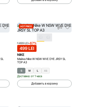
Добавить в корзину
HOT PRICE
-67%
1 499 LEI
499 LEI
NIKE
 SL
Майка Nike W NSW WVE DYE JRSY SL
TOP A3
S
M
L
XS
Доставка: от 1 часа
Добавить в корзину