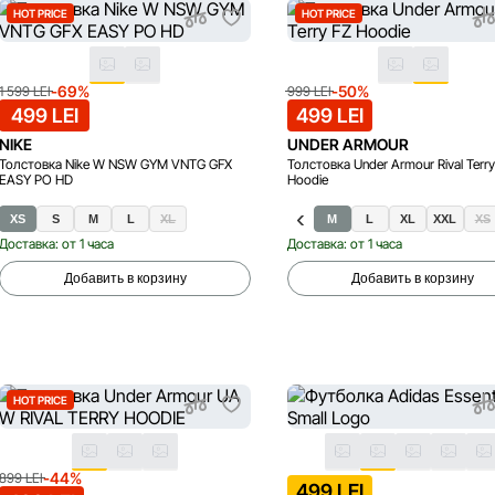
HOT PRICE
HOT PRICE
-69%
-50%
1 599 LEI
999 LEI
499 LEI
499 LEI
NIKE
UNDER ARMOUR
Толстовка Nike W NSW GYM VNTG GFX
Толстовка Under Armour Rival Terry
EASY PO HD
Hoodie
XS
S
M
L
XL
M
L
XL
XXL
XS
Доставка: от 1 часа
Доставка: от 1 часа
Добавить в корзину
Добавить в корзину
HOT PRICE
-44%
899 LEI
499 LEI