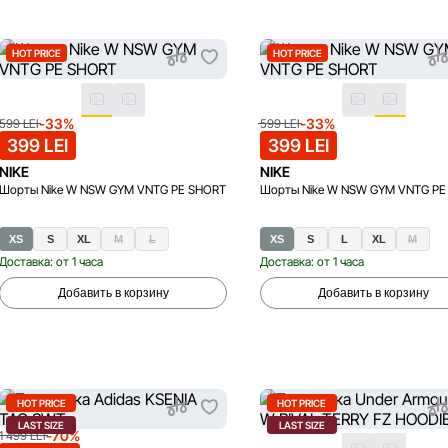
HOT PRICE
HOT PRICE
-33%
-33%
599 LEI
599 LEI
399 LEI
399 LEI
NIKE
NIKE
Шорты Nike W NSW GYM VNTG PE SHORT
Шорты Nike W NSW GYM VNTG PE
XS
S
XL
M
L
XS
S
L
XL
M
Доставка: от 1 часа
Доставка: от 1 часа
Добавить в корзину
Добавить в корзину
HOT PRICE
HOT PRICE
LAST SIZE
LAST SIZE
-70%
1 499 LEI