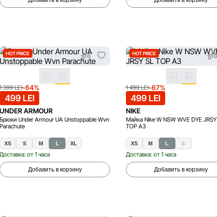
Добавить в корзину
Добавить в корзину
HOT PRICE
HOT PRICE
-64%
-67%
1 399 LEI
1 499 LEI
499 LEI
499 LEI
UNDER ARMOUR
NIKE
Брюки Under Armour UA Unstoppable Wvn
Майка Nike W NSW WVE DYE JRSY
Parachute
TOP A3
XS
S
M
L
XL
XS
M
L
S
Доставка: от 1 часа
Доставка: от 1 часа
Добавить в корзину
Добавить в корзину