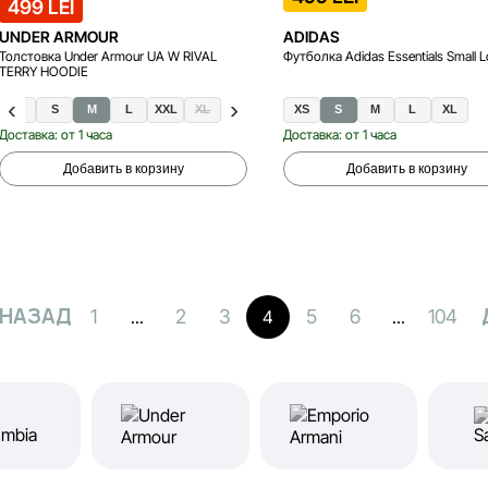
499 LEI
UNDER ARMOUR
ADIDAS
Толстовка Under Armour UA W RIVAL
Футболка Adidas Essentials Small 
TERRY HOODIE
XS
S
M
L
XXL
XL
XS
S
M
L
XL
Доставка: от 1 часа
Доставка: от 1 часа
Добавить в корзину
Добавить в корзину
НАЗАД
1
2
3
5
6
104
...
4
...