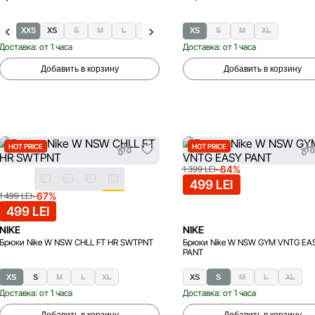
XXS
XS
S
M
L
XL
XS
S
M
XL
Доставка: от 1 часа
Доставка: от 1 часа
Добавить в корзину
Добавить в корзину
HOT PRICE
HOT PRICE
-64%
1 399 LEI
499 LEI
-67%
1 499 LEI
499 LEI
NIKE
NIKE
Брюки Nike W NSW CHLL FT HR SWTPNT
Брюки Nike W NSW GYM VNTG EA
PANT
XS
S
M
L
XL
XS
S
M
L
XL
Доставка: от 1 часа
Доставка: от 1 часа