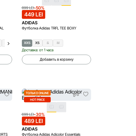
-50%
899 LEI
449 LEI
ADIDAS
AL
Футболка Adidas TRFL TEE BOXY
XL
XXS
XS
S
M
Доставка: от 1 часа
Добавить в корзину
ТОЛЬКО ONLINE
HOT PRICE
-30%
699 LEI
489 LEI
ADIDAS
ORTS
Футболка Adidas Adicolor Essentials