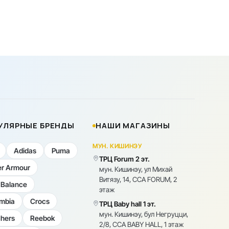
УЛЯРНЫЕ БРЕНДЫ
НАШИ МАГАЗИНЫ
МУН. КИШИНЭУ
Adidas
Puma
ТРЦ Forum 2 эт.
r Armour
мун. Кишинэу, ул Михай
Витязу, 14, CCA FORUM, 2
Balance
этаж
mbia
Crocs
ТРЦ Baby hall 1 эт.
мун. Кишинэу, бул Негруцци,
hers
Reebok
2/8, CCA BABY HALL, 1 этаж