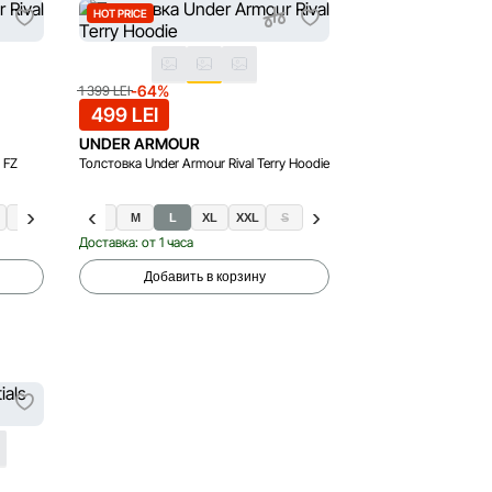
HOT PRICE
-64%
1 399 LEI
499 LEI
UNDER ARMOUR
 FZ
Толстовка Under Armour Rival Terry Hoodie
S
XS
M
L
XL
XXL
S
Доставка: от 1 часа
Добавить в корзину