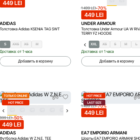
449 LEI
-70%
1 499 LEI
449 LEI
ADIDAS
UNDER ARMOUR
Толстовка Adidas KSENIA TAG SWT
Толстовка Under Armour UA W RIV
TERRY FZ HOODIE
S
XXS
XS
M
XXL
XS
S
M
L
Доставка: от 1 часа
Доставка: от 1 часа
Добавить в корзину
Добавить в корзину
ТОЛЬКО ONLINE
HOT PRICE
HOT PRICE
LAST SIZE
-70%
1 499 LEI
449 LEI
-50%
899 LEI
449 LEI
ADIDAS
EA7 EMPORIO ARMANI
Футболка Adidas W Z.N.E. TEE
Шорты EA7 EMPORIO ARMANI SH