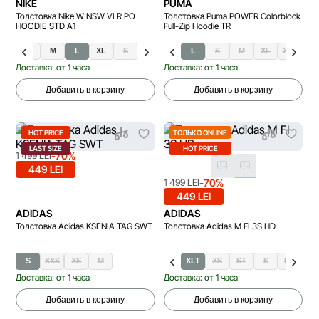
NIKE
PUMA
Толстовка Nike W NSW VLR PO
Толстовка Puma POWER Colorblock
HOODIE STD A1
Full-Zip Hoodie TR
XS
M
L
XL
S
L
S
M
XL
XXL
Доставка: от 1 часа
Доставка: от 1 часа
Добавить в корзину
Добавить в корзину
HOT PRICE
ТОЛЬКО ONLINE
LAST SIZE
HOT PRICE
-70%
1 499 LEI
449 LEI
-70%
1 499 LEI
449 LEI
ADIDAS
ADIDAS
Толстовка Adidas KSENIA TAG SWT
Толстовка Adidas M FI 3S HD
S
XXS
XS
M
XLT
XS
ST
S
MT
M
Доставка: от 1 часа
Доставка: от 1 часа
Добавить в корзину
Добавить в корзину