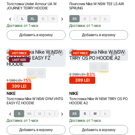
Толстовка Under Armour UA W
Лонгслив Nike W NSW TEE LS AIR
JOURNEY TERRY HOODIE
SPRUNG
XS
L
XL
S
M
XS
S
M
L
Доставка: от 1 часа
Доставка: от 1 часа
Добавить в корзину
Добавить в корзину
HOT PRICE
HOT PRICE
LAST SIZE
-83%
2 299 LEI
399 LEI
-75%
1 599 LEI
399 LEI
NIKE
NIKE
Толстовка Nike W NSW GYM VNTG
Толстовка Nike W NSW TRRY OS PO
EASY FZ HOODIE
HOODIE A2
S
XS
M
L
XL
XS
S
M
L
Доставка: от 1 часа
Доставка: от 1 часа
Добавить в корзину
Добавить в корзину