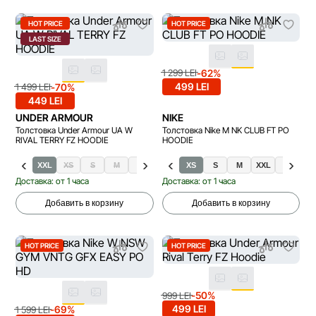
HOT PRICE
HOT PRICE
LAST SIZE
-62%
1 299 LEI
499 LEI
-70%
1 499 LEI
449 LEI
UNDER ARMOUR
NIKE
Толстовка Under Armour UA W
Толстовка Nike M NK CLUB FT PO
RIVAL TERRY FZ HOODIE
HOODIE
XXL
XS
S
M
L
XL
XS
S
M
XXL
L
X
Доставка: от 1 часа
Доставка: от 1 часа
Добавить в корзину
Добавить в корзину
HOT PRICE
HOT PRICE
-50%
999 LEI
499 LEI
-69%
1 599 LEI