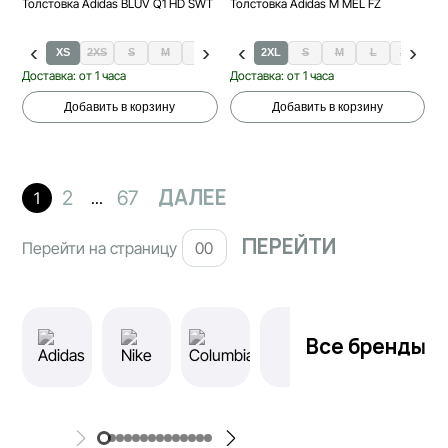
Толстовка Adidas BLUV Q1 HD SWT
Толстовка Adidas M MEL FZ
XS
2XS
S
M
L
XL
2XL
S
M
L
XL
Доставка: от 1 часа
Доставка: от 1 часа
Добавить в корзину
Добавить в корзину
ДАЛЕЕ
2
67
1
...
Перейти на страницу
Все бренды