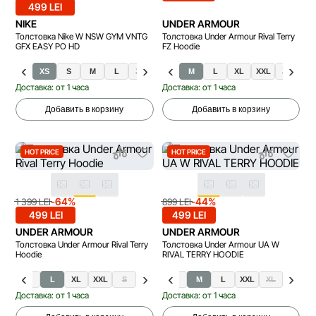
499 LEI
NIKE
UNDER ARMOUR
Толстовка Nike W NSW GYM VNTG
Толстовка Under Armour Rival Terry
GFX EASY PO HD
FZ Hoodie
XS
S
M
L
XL
M
L
XL
XXL
XS
S
Доставка: от 1 часа
Доставка: от 1 часа
Добавить в корзину
Добавить в корзину
HOT PRICE
HOT PRICE
-64%
-44%
1 399 LEI
899 LEI
499 LEI
499 LEI
UNDER ARMOUR
UNDER ARMOUR
Толстовка Under Armour Rival Terry
Толстовка Under Armour UA W
Hoodie
RIVAL TERRY HOODIE
XS
M
L
XL
XXL
S
XS
S
M
L
XXL
XL
Доставка: от 1 часа
Доставка: от 1 часа