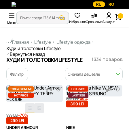
RU
RO
Избранное
Сравнение
Аккаунт
Меню
...
Главная
Lifestyle
Lifestyle одежда
Худи и толстовки Lifestyle
Вернуться назад
1334 товаров
ХУДИ И ТОЛСТОВКИ LIFESTYLE
Фильтр
Сначала дешевле
ТОЛЬКО ONLINE
HOT PRICE
HOT PRICE
LAST SIZE
-56%
899 LEI
399 LEI
-70%
999 LEI
299 LEI
UNDER ARMOUR
NIKE