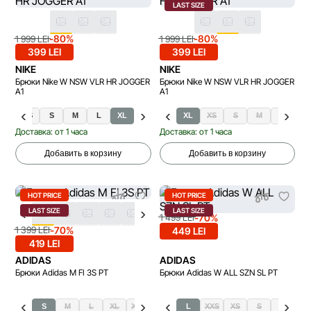
LAST SIZE
-80%
-80%
1 999 LEI
1 999 LEI
399 LEI
399 LEI
NIKE
NIKE
Брюки Nike W NSW VLR HR JOGGER
Брюки Nike W NSW VLR HR JOGGER
A1
A1
XS
S
M
L
XL
XL
XS
S
M
L
Доставка: от 1 часа
Доставка: от 1 часа
Добавить в корзину
Добавить в корзину
HOT PRICE
HOT PRICE
LAST SIZE
LAST SIZE
-70%
1 499 LEI
-70%
1 399 LEI
449 LEI
419 LEI
ADIDAS
ADIDAS
Брюки Adidas M FI 3S PT
Брюки Adidas W ALL SZN SL PT
S
M
L
XL
XXL
L
XXS
XS
S
M
X