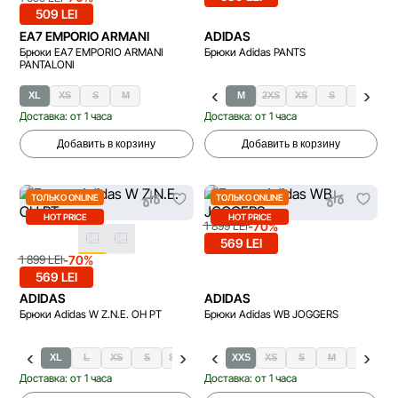
509 LEI
EA7 EMPORIO ARMANI
ADIDAS
Брюки EA7 EMPORIO ARMANI
Брюки Adidas PANTS
PANTALONI
XL
XS
S
M
M
2XS
XS
S
L
Доставка: от 1 часа
Доставка: от 1 часа
Добавить в корзину
Добавить в корзину
ТОЛЬКО ONLINE
ТОЛЬКО ONLINE
HOT PRICE
HOT PRICE
-70%
1 899 LEI
569 LEI
-70%
1 899 LEI
569 LEI
ADIDAS
ADIDAS
Брюки Adidas W Z.N.E. OH PT
Брюки Adidas WB JOGGERS
XL
L
XS
S
S-T
M
M-T
XXS
L-T
XS
XL-T
S
M
L
Доставка: от 1 часа
Доставка: от 1 часа