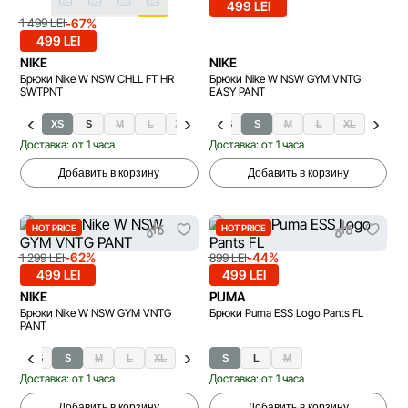
499 LEI
-67%
1 499 LEI
499 LEI
NIKE
NIKE
Брюки Nike W NSW CHLL FT HR
Брюки Nike W NSW GYM VNTG
SWTPNT
EASY PANT
XS
S
M
L
XL
XS
S
M
L
XL
Доставка: от 1 часа
Доставка: от 1 часа
Добавить в корзину
Добавить в корзину
HOT PRICE
HOT PRICE
-62%
-44%
1 299 LEI
899 LEI
499 LEI
499 LEI
NIKE
PUMA
Брюки Nike W NSW GYM VNTG
Брюки Puma ESS Logo Pants FL
PANT
XS
S
M
L
XL
S
L
M
Доставка: от 1 часа
Доставка: от 1 часа
Добавить в корзину
Добавить в корзину