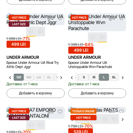
HOT PRICE
HOT PRICE
LAST SIZE
-71%
1 699 LEI
499 LEI
-64%
1 399 LEI
499 LEI
UNDER ARMOUR
UNDER ARMOUR
Брюки Under Armour UA Rival Try
Брюки Under Armour UA
Athlc Dept Jggr
Unstoppable Wvn Parachute
SM
MD
LG
XL
XXL
XS
S
M
L
XL
Доставка: от 1 часа
Доставка: от 1 часа
Добавить в корзину
Добавить в корзину
HOT PRICE
ТОЛЬКО ONLINE
LAST SIZE
HOT PRICE
-70%
1 799 LEI
539 LEI
-70%
1 699 LEI