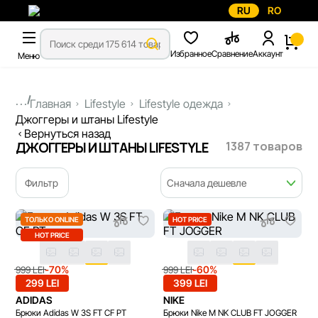
RU
RO
Избранное
Сравнение
Аккаунт
Меню
...
Главная
Lifestyle
Lifestyle одежда
Джоггеры и штаны Lifestyle
Вернуться назад
1387 товаров
ДЖОГГЕРЫ И ШТАНЫ LIFESTYLE
Фильтр
Сначала дешевле
ТОЛЬКО ONLINE
HOT PRICE
HOT PRICE
-70%
-60%
999 LEI
999 LEI
299 LEI
399 LEI
ADIDAS
NIKE
Брюки Adidas W 3S FT CF PT
Брюки Nike M NK CLUB FT JOGGER