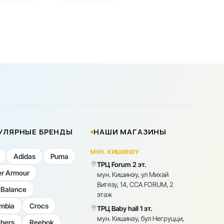
УЛЯРНЫЕ БРЕНДЫ
НАШИ МАГАЗИНЫ
МУН. КИШИНЭУ
Adidas
Puma
ТРЦ Forum 2 эт.
r Armour
мун. Кишинэу, ул Михай
Витязу, 14, CCA FORUM, 2
Balance
этаж
mbia
Crocs
ТРЦ Baby hall 1 эт.
мун. Кишинэу, бул Негруцци,
hers
Reebok