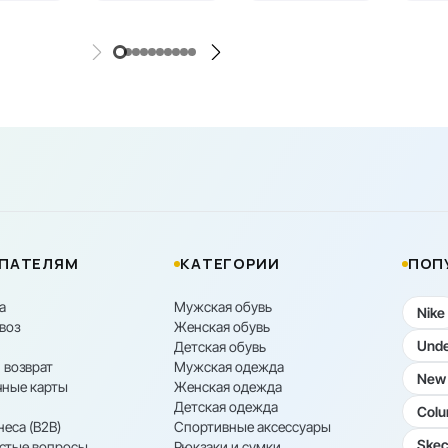
ПАТЕЛЯМ
КАТЕГОРИИ
ПОП
а
Мужская обувь
Nike
воз
Женская обувь
Unde
Детская обувь
 возврат
Мужская одежда
New 
ные карты
Женская одежда
Детская одежда
Colu
неса (B2B)
Спортивные аксессуары
Skec
астые вопросы
Рюкзаки и сумки