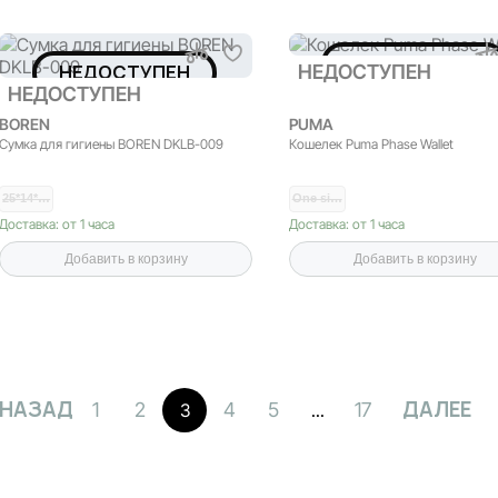
НЕДОСТУПЕН
НЕДОСТУПЕН
НЕДОСТУПЕН
НЕДОСТУПЕН
BOREN
PUMA
Сумка для гигиены BOREN DKLB-009
Кошелек Puma Phase Wallet
25*14*…
One si…
Доставка: от 1 часа
Доставка: от 1 часа
Добавить в корзину
Добавить в корзину
НАЗАД
ДАЛЕЕ
1
2
4
5
17
3
...