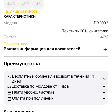
44.5
45.5
46
Таблица размеров
ХАРАКТЕРИСТИКИ
Модель
DB2003
Текстиль 60%, синтетика
Состав
40%
Показать все
Важная информация для покупателей
Мы, команда сети магазинов Sportlandia, ценим доверие
Преимущества
наших покупателей. Каждый день мы работаем над тем,
чтобы информация о товарах и услугах, представленная
Бесплатный обмен или возврат в течении 14
на сайте, была максимально полной, объективной и
дней
актуальной. Наша цель — обеспечить вас достоверной
Доставка по Молдове от 1 часа
информацией, чтобы вы смогли принять лучшее
Плати удобно, частями
решение о покупке.
Оплата при получении
Однако, несмотря на постоянный контроль, Sportlandia
Как получить