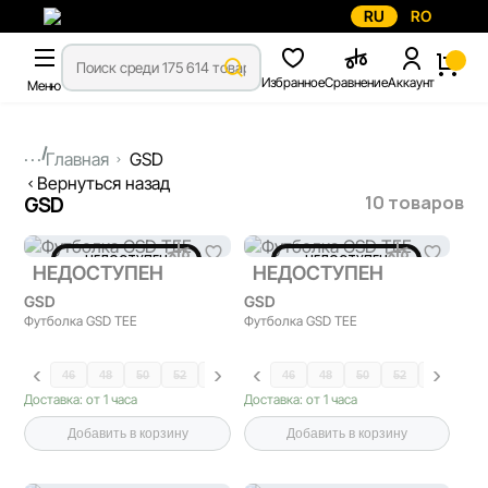
RU
RO
Избранное
Сравнение
Аккаунт
Меню
...
Главная
GSD
Вернуться назад
10 товаров
GSD
НЕДОСТУПЕН
НЕДОСТУПЕН
НЕДОСТУПЕН
НЕДОСТУПЕН
GSD
GSD
Футболка GSD TEE
Футболка GSD TEE
46
48
50
52
54
58
46
48
50
52
54
58
Доставка: от 1 часа
Доставка: от 1 часа
Добавить в корзину
Добавить в корзину