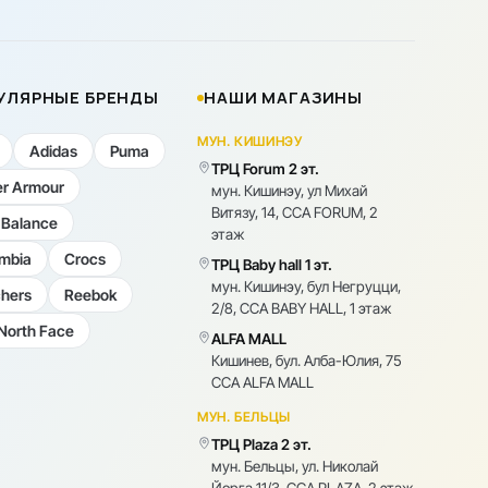
УЛЯРНЫЕ БРЕНДЫ
НАШИ МАГАЗИНЫ
МУН. КИШИНЭУ
Adidas
Puma
ТРЦ Forum 2 эт.
r Armour
мун. Кишинэу, ул Михай
Витязу, 14, CCA FORUM, 2
Balance
этаж
mbia
Crocs
ТРЦ Baby hall 1 эт.
мун. Кишинэу, бул Негруцци,
hers
Reebok
2/8, CCA BABY HALL, 1 этаж
North Face
ALFA MALL
Кишинев, бул. Алба-Юлия, 75
CCA ALFA MALL
МУН. БЕЛЬЦЫ
ТРЦ Plaza 2 эт.
мун. Бельцы, ул. Николай
Йорга 11/3, CCA PLAZA, 2 этаж