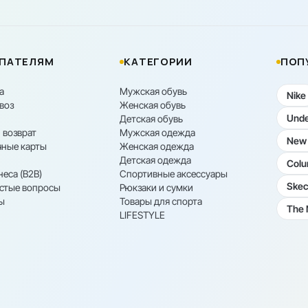
ПАТЕЛЯМ
КАТЕГОРИИ
ПОП
а
Мужская обувь
Nike
воз
Женская обувь
Unde
Детская обувь
 возврат
Мужская одежда
New 
ные карты
Женская одежда
Детская одежда
Colu
неса (B2B)
Спортивные аксессуары
Skec
астые вопросы
Рюкзаки и сумки
ы
Товары для спорта
The 
LIFESTYLE