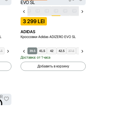
3 299 LEI
ADIDAS
L
Кроссовки Adidas ADIZERO EVO SL
.5
39.5
41.5
42
42.5
37.5
38
38.5
40
40.5
Доставка: от 1 часа
Добавить в корзину