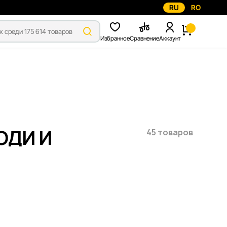
RU
RO
Избранное
Сравнение
Аккаунт
ОДИ И
45 товаров