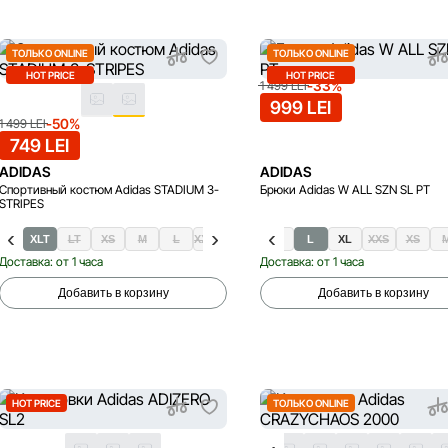
ТОЛЬКО ONLINE
ТОЛЬКО ONLINE
HOT PRICE
HOT PRICE
-33%
1 499 LEI
999 LEI
-50%
1 499 LEI
749 LEI
ADIDAS
ADIDAS
Спортивный костюм Adidas STADIUM 3-
Брюки Adidas W ALL SZN SL PT
STRIPES
S
XLT
LT
XS
M
L
XXL-T
S
L
XL
XXS
L
XS
XL
Доставка: от 1 часа
Доставка: от 1 часа
Добавить в корзину
Добавить в корзину
HOT PRICE
ТОЛЬКО ONLINE