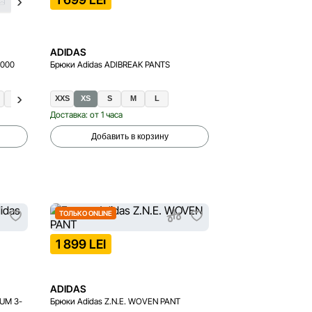
ADIDAS
2000
Брюки Adidas ADIBREAK PANTS
42
42.5
XXS
43.5
XS
46
S
M
L
Доставка: от 1 часа
Добавить в корзину
ТОЛЬКО ONLINE
1 899 LEI
ADIDAS
IUM 3-
Брюки Adidas Z.N.E. WOVEN PANT