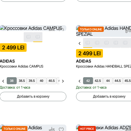
ТОЛЬКО ONLINE
2 499 LEI
2 499 LEI
ADIDAS
ADIDAS
Кроссовки Adidas CAMPUS
Кроссовки Adidas HANDBALL SPE
37.5
38
38.5
39.5
40
40.5
41.5
42
42.5
42
42.5
44
37.5
44.5
45.5
38
Доставка: от 1 часа
Доставка: от 1 часа
Добавить в корзину
Добавить в корзину
ТОЛЬКО ONLINE
HOT PRICE