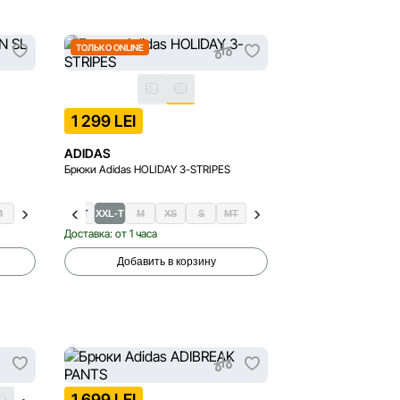
ТОЛЬКО ONLINE
1 299 LEI
ADIDAS
Брюки Adidas HOLIDAY 3-STRIPES
M
XXL
LT
XLT
XXL-T
M
XS
S
MT
Доставка: от 1 часа
Добавить в корзину
1 699 LEI