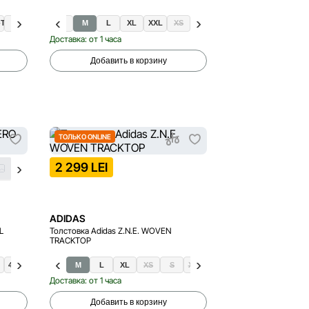
-T
M
L
XS
S
M
L
XL
XXL
XS
Доставка: от 1 часа
Добавить в корзину
ТОЛЬКО ONLINE
2 299 LEI
ADIDAS
L
Толстовка Adidas Z.N.E. WOVEN
TRACKTOP
41.5
42
42.5
M
L
XL
XS
S
XXL
Доставка: от 1 часа
Добавить в корзину