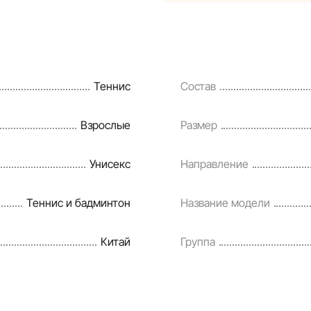
являются смоделированными 
информация о товарах предос
Цены на товары, а также усл
кредитования могут быть изм
Теннис
Состав
порядке и без предваритель
Наша команда регулярно про
Взрослые
Размер
своевременно выявлять и ис
разумные сроки.
Унисекс
Направление
Теннис и бадминтон
Название модели
Китай
Группа