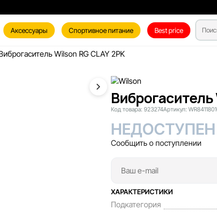
Аксессуары
Спортивное питание
Best price
Виброгаситель Wilson RG CLAY 2PK
Виброгаситель 
Код товара:
923274
Артикул:
WR8411801
НЕДОСТУПЕН
Сообщить о поступлении
ХАРАКТЕРИСТИКИ
Подкатегория