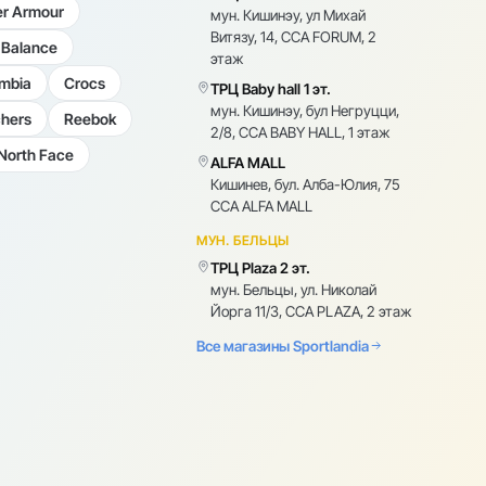
r Armour
мун. Кишинэу, ул Михай
Витязу, 14, CCA FORUM, 2
Balance
этаж
mbia
Crocs
ТРЦ Baby hall 1 эт.
мун. Кишинэу, бул Негруцци,
hers
Reebok
2/8, CCA BABY HALL, 1 этаж
North Face
ALFA MALL
Кишинев, бул. Алба-Юлия, 75
CCA ALFA MALL
МУН. БЕЛЬЦЫ
ТРЦ Plaza 2 эт.
мун. Бельцы, ул. Николай
Йорга 11/3, CCA PLAZA, 2 этаж
Все магазины Sportlandia