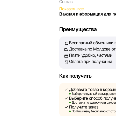
Состав
Показать все
Важная информация для п
Мы, команда сети магазинов 
Преимущества
Каждый день мы работаем над
представленная на сайте, бы
Бесплатный обмен или в
Наша цель — обеспечить вас
Доставка по Молдове от 
принять лучшее решение о п
Плати удобно, частями
Оплата при получении
Однако, несмотря на постоян
абсолютную точность всех д
технических ошибок или сбое
Как получить
актуальность информации на 
быть размещены на нашем са
Добавьте товар в корзи
Выберите нужный размер, цвет
Выберите способ получ
Sportlandia оставляет за соб
Доставка по адресу или самовы
предварительного уведомлен
Получите заказ
и потребительские свойства 
По Кишинёву бесплатно от стои